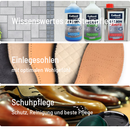
Wissenswertes zur Steinpflege
Einlegesohlen
mit optimalen Wohlgefühl
Schuhpflege
Schutz, Reinigung und beste Pflege