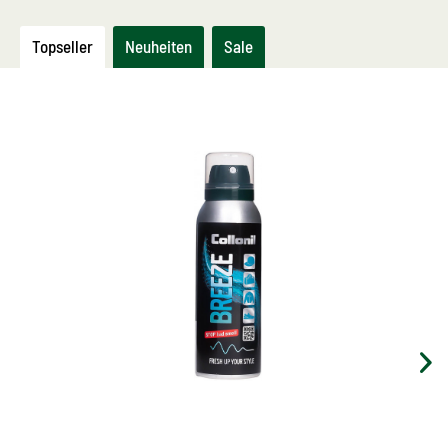
Topseller
Neuheiten
Sale
Anti-Geruchsspray
für Bekleidung, Schuhe, Sporttaschen und
Polstermöbel
entfernt dauerhaft unangenehme Gerüche
bekämpft hochwirksam die Ursachen von
schlechten Gerüchen