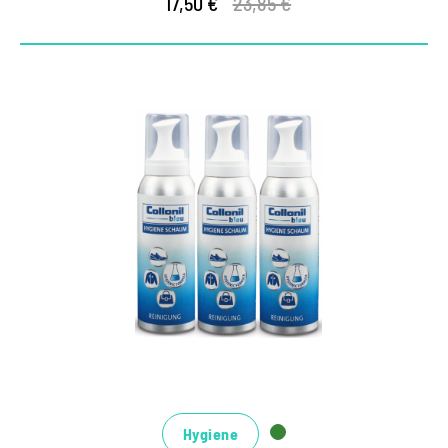
17,50 €
23,85 €
Hygiene