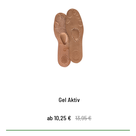
Wohlfühl-Sohle
Gel-Applikationen auf der Sohle sorgen für eine
optimale Stoßdämpfung
hoher Tragekomfort duch hautfreundliches,
feuchtigkeitsabsorbierendes Obermaterial
sehr gute Luft- und Feuchtigkeitszirkulation
Gel Aktiv
ab 10,25 €
13,95 €