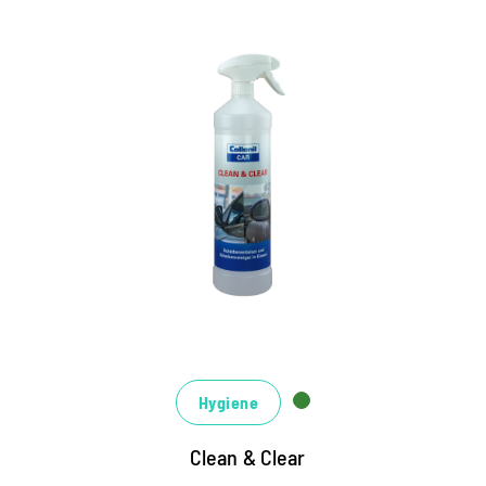
Scheibenenteiser und
Scheibenreiniger in Einem!
Im Winter: Schnell eisfreie Scheiben und klare
Sicht.
Sehr gut materialverträglich für Lacke, Gummi
und Kunststoffe.
Im Sommer: Einfache und streifenfreie Reinigung
aller Scheiben und glatten Oberflächen.
Hygiene
Clean & Clear