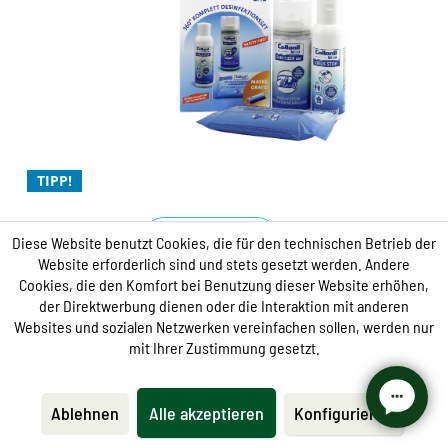
die Hygiene-Spezialisten für ein rundum sicheres
Gefühl
hochwirksam und einfach anzuwenden
das flüssige Virus Stop zur Desinfektion der
Hände
TIPP!
Desinfizieren
Diese Website benutzt Cookies, die für den technischen Betrieb der
Website erforderlich sind und stets gesetzt werden. Andere
Cookies, die den Komfort bei Benutzung dieser Website erhöhen,
Set Desinfektion
der Direktwerbung dienen oder die Interaktion mit anderen
Websites und sozialen Netzwerken vereinfachen sollen, werden nur
ab 8,95 €
12,50 €
mit Ihrer Zustimmung gesetzt.
Ablehnen
Alle akzeptieren
Konfigurieren