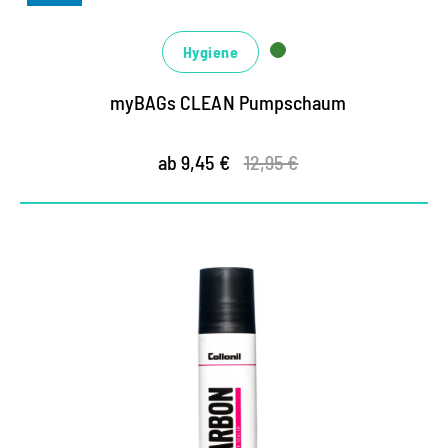
Hygiene
myBAGs CLEAN Pumpschaum
ab 9,45 €
12,95 €
Versiegelung für Mittelsohlen
speziell für Sportschuhe und Sneaker entwickelt
hocheffektive Versiegelung der Mittelsohle