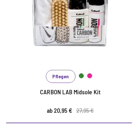
enthält den Midsole Cleaner und Midsole Sealer
aus der Carbon Lab-Serie
speziell für die effektive Reinigung der
Mittelsohle und Versiegelung der Sohlenränder
der Midsole Sealer wirkt gleichzeitig als
Schmutzblocker
Pflegen
CARBON LAB Midsole Kit
ab 20,95 €
27,95 €