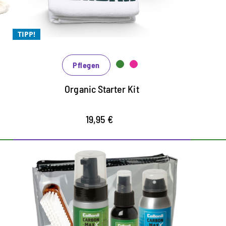
Nässe
d
CLEAN reinigt mit Bambusextrakt perfekt
p
den Schmutz
TIPP!
CARE mit Hanföl ist die Pflege für Glatt-
und Rauleder sowie alle Synthetik und
Pflegen
High Tech Materialien
Organic Starter Kit
19,95 €
Das MaxX Set zum
Co
Vorzugspreis - 20% Rabatt
p