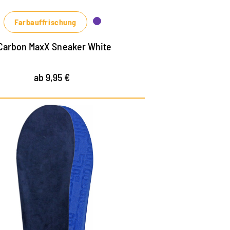
uch für Sohlenränder
Farbauffrischung
Carbon MaxX Sneaker White
ab 9,95 €
Für Alltag und Sport
universal einsetzbar
orgt für angenehmes Klima im Schuh
ntlastet Gelenke, Bänder und Wirbelsäule