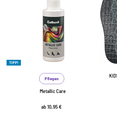
Metallic - der glanzvolle
Trend für 2024
Spezialpflege für alle Leder mit Metallic
oder Lack
Pflegelotion mit wertvollen Inhaltsstoffen
beugt Austrocknung und Rissen vor
TIPP!
KID
Pflegen
Metallic Care
ab 10,95 €