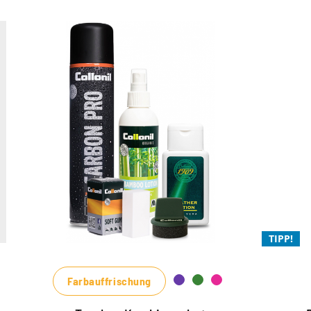
Anti-Geruch
Farbauffrischung
Hygiene
Die
e
d
m
TIPP!
Farbauffrischung