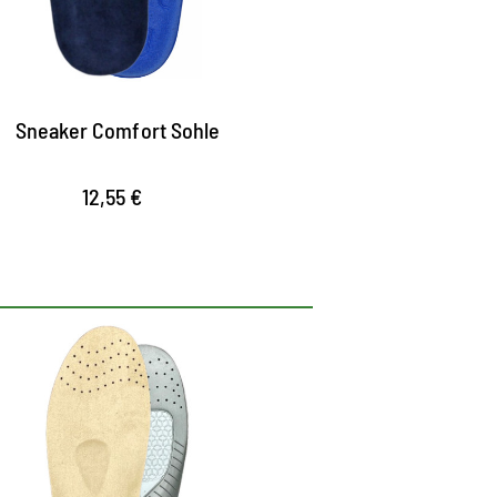
ynamische Memory Schaum passt sich
erfekt der Druckbelastung an
Sneaker Comfort Sohle
12,55 €
mfort Fußbett Gel für
erfektes Tragegefühl