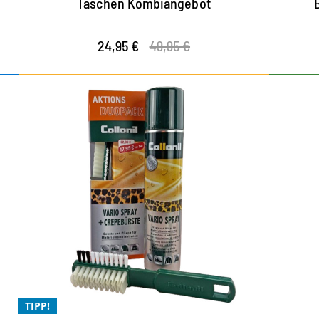
Taschen Kombiangebot
24,95 €
49,95 €
Universales Duopack zum
Vorzugspreis
W
Vielseitiger Imprägnierschutz für alle
Materialien
fü
für Kombinationen aus Leder, Metallic,
d
Perlato, Synthetik, Fell, Stretch oder Filz
z
TIPP!
schützt vor Verschmutzung und Nässe und