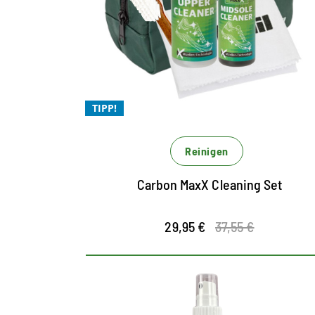
gegenüber Einzelbezug
Mit Mizellen Technologie - für die Xtra
Reinigung
Ohne Einsatz von Mikroplastik
TIPP!
Xtrem leistungsstark und Xtrem ergiebig
Reinigen
Carbon MaxX Cleaning Set
29,95 €
37,55 €