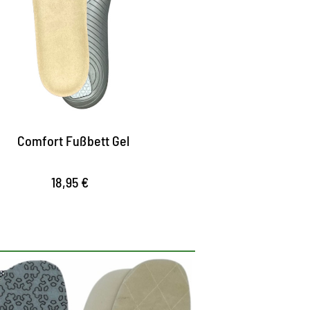
orgt dank spezieller Fersen- und
allenpolster für optimale Dämpfung.
as geformte Komfort- Fußbett optimiert
en Halt im Schuh
ntlastet und entspannt die Füße
Comfort Fußbett Gel
18,95 €