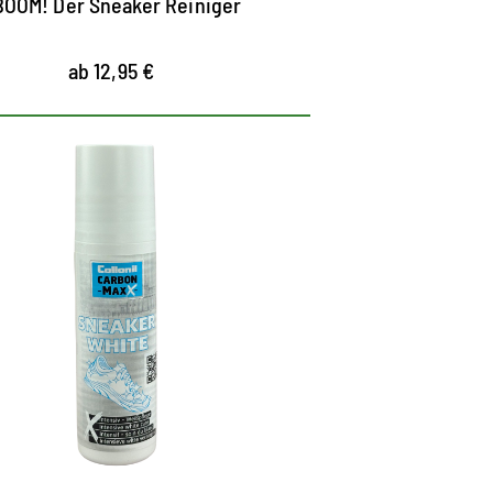
BOOM! Der Sneaker Reiniger
ab 12,95 €
Intensive deckende
eißpflege für Sneaker
und Freizeitschuhe
r Glattleder, Textilien und Synthetik
eckt Kratzer und Abriebstellen leicht und
uverlässig ab