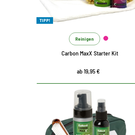
Für kraftvolle und effiziente Reinigung
aller Materialien
TIPP!
Ohne Einsatz von Mikroplastik
Reinigen
Carbon MaxX Starter Kit
ab 19,95 €
Das MaxX Set zum
Vorzugspreis - 20% Rabatt