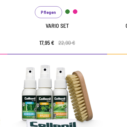
a
frischt die Farben auf
Pflegen
VARIO SET
17,95 €
22,90 €
Organic Schutz, Pflege-
und Reinigungsset
COVER Imprägnierung schützt mit
s
wertvollen Wachsen vor Schmutz und
e