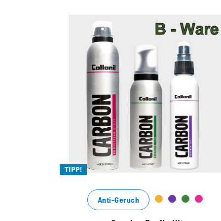
Feines Glattleder
Fettleder
Glattleder
High-Tex
Kunststoff
Lackleder
Synthetik
Textil
Wildleder
TIPP!
Anti-Geruch