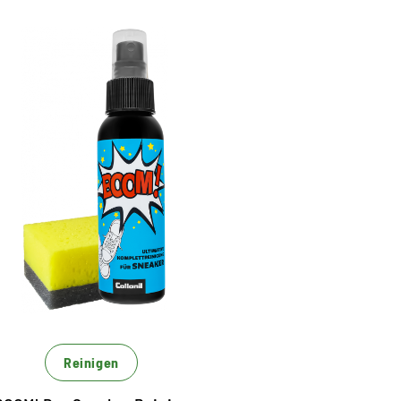
 Komplettreinigung für
jeden Sneaker
asy anzuwenden
er coolste Allround-Cleaner für Sneaker
it Magic 4 Formel
Reinigen