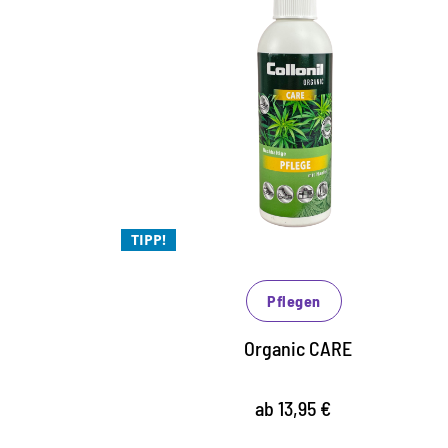
Pflege mit wertvollem
Hanföl
optimale Pflege für Glatt- und Rauleder
sowie alle alle Synthetik und High Tech
Materialien
versorgt das Material mit wertvoller
Feuchtigkeit
TIPP!
zur problemlosen Anwendung in
geschlossenen Räumen
Pflegen
Organic CARE
ab 13,95 €