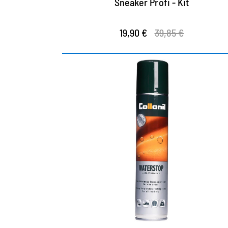
Sneaker Profi - Kit
19,90 €
39,85 €
Imprägnierspray mit UV-
Schutz
tiefenwirksames Spray für Glattleder
schützt vor Schmutz, Staub und Nässe
mit UV-Schutz, verringert das Ausbleichen
der Farben