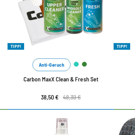
gegenüber Einzelbezug
s
B
Reinigung ohne Einsatz von Mikroplastik -
d
Frische mit CB.2.0 Technologie
d
Für die Xtra Reinigung - für den Xtra
TIPP!
TIPP!
e
Frischekick
Xtrem leistungsstark und Xtrem ergiebig
Anti-Geruch
Carbon MaxX Clean & Fresh Set
38,50 €
48,30 €