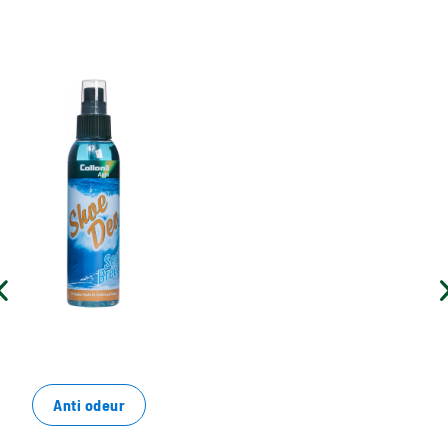
Désode fraîche pour chaussures
de plein air
Élimine les odeurs désagréables
Encourage les ingrédients naturels pour la fraîcheur
dans la chaussure
Dans le stout de pompage pratique
Anti odeur