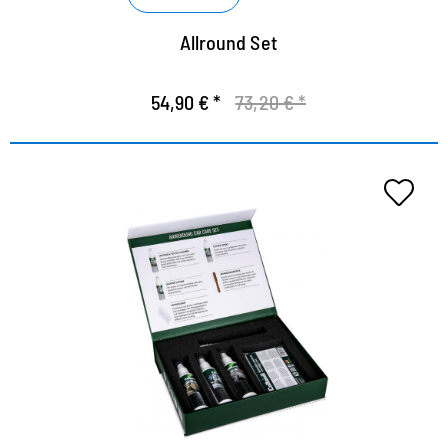
Allround Set
54,90 € *
73,20 € *
Das Set zum Vorzugspreis - 25%
Rabatt gegenüber Einzelbezug
die perfekte Reinigung und Pflege des Auto-
Innenraums
der Leather & Textile Cleaner entfernt zuverlässig
hartnäckige Verschmutzungen