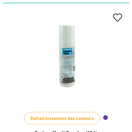
Soin blanc couvrant intensif
pour baskets et chaussures de
loisirs
pour cuir lisse, textiles et synthétiques
Couvre facilement et efficacement les rayures et les
traces d'abrasion
Convient également pour les bords des semelles
Rafraîchissement des couleurs