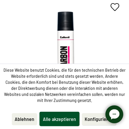
Sceller pour MODSES
Surtout pour les chaussures de sport et les baskets
développées
Scellage très efficace de la semelle intermédiaire
Diese Website benutzt Cookies, die für den technischen Betrieb der
Protège efficacement de la contamination
Website erforderlich sind und stets gesetzt werden. Andere
Cookies, die den Komfort bei Benutzung dieser Website erhöhen,
der Direktwerbung dienen oder die Interaktion mit anderen
Websites und sozialen Netzwerken vereinfachen sollen, werden nur
mit Ihrer Zustimmung gesetzt.
Protection
Ablehnen
Alle akzeptieren
Konfigurieren
CARBON LAB Midsole Sealer