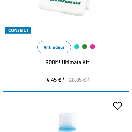
facile et simple à utiliser
avec des ingrédients naturels
CONSEIL !
Anti odeur
BOOM! Ultimate Kit
14,45 € *
28,95 € *
Détergent spécial pour textiles