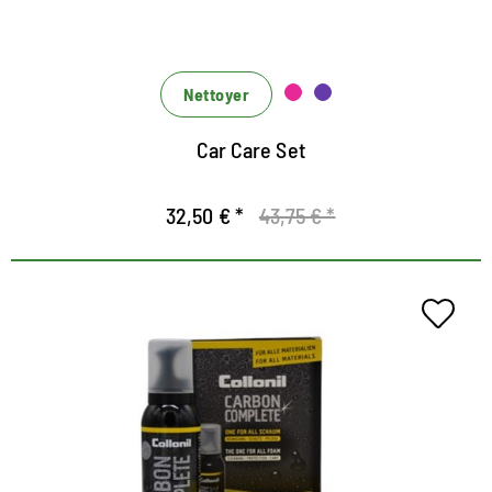
die Leather Lotion nährt glattes Leder mit
hochwertigen Ölen und beugt damit frühzeitiger
Alterung und Abnutzung vor
Nettoyer
Car Care Set
32,50 € *
43,75 € *
Nettoyage tout-en-un
Le moyen rapide de nettoyer, des chaussures
protégées et bien entretenues