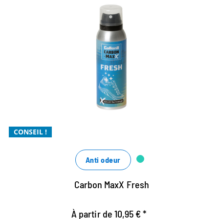
Technologie CB 2.0 pour une
fraîcheur maximale
Absorbe efficacement les molécules odorantes grâce
à l'encapsulation
Xtra coup de fraîcheur avec un parfum cool
Xtra puissant
CONSEIL !
Anti odeur
Carbon MaxX Fresh
À partir de 10,95 € *