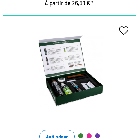
À partir de 26,50 € *
Das Set zum Vorzugspreis - 25%
Rabatt gegenüber Einzelbezug
die Bamboo Lotion reinigt perfekt von Schmutz und
pflegt mit Bambus-Extrakten
das Spray Carbon Pro zum Imprägnieren aller
Materialien
Creme zur Reinigung und Pflege aller Glattleder
Anti odeur