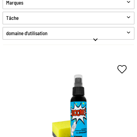
Marques
Tâche
Nettoyer
domaine d'utilisation
S'occuper de
Protection
Anti odeur
Rafraîchissement des couleurs
Désinfecter
Hygiène
Le nettoyage complet pour
chaque basket
Facile à appliquer
Le nettoyant allround le plus cool pour les baskets