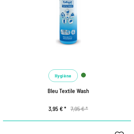
de fonction
Nettoyage de la profondeur écologique basé sur la
conception de sucre renouvelable
Formule d'hygiène contre les odeurs désagréables
Pour machine à laver et lavage à la main
Hygiène
Bleu Textile Wash
3,95 € *
7,95 € *