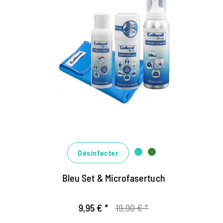
360 Grad-Konzept für Hygiene
und Sauberkeit
Universalset für Schutz und Hygiene
hochwirksame Desinfektion und Reinigung
allein wirksam, effektiv ineinander greifend
Désinfecter
Bleu Set & Microfasertuch
9,95 € *
19,90 € *