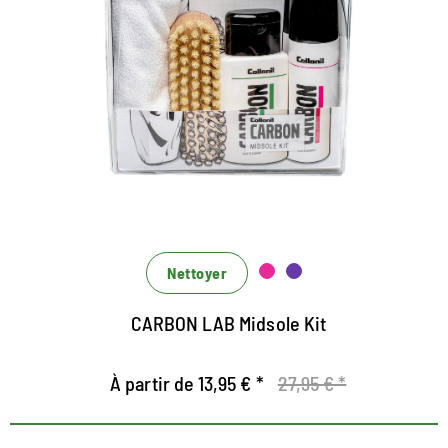
Jeu de soins infirmiers pour la
semelle intermédiaire
Contient le nettoyeur de semelle intermédiaire et le
scellant intermédiaire de la série de laboratoires de
carbone
Surtout pour le nettoyage effectif de la semelle
intermédiaire et scellement des arêtes à semestre
Le scellant intermédiaire regarde en même temps
qu'un bloqueur de saleté
Nettoyer
CARBON LAB Midsole Kit
À partir de 13,95 € *
27,95 € *