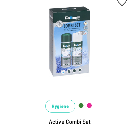
Cleaning- und Imprägnier-Kit für
Active-Material
Kombi-Set aus Textile Wash Flüssigwaschmittel und
Wash-in-Protector Imprägnierung für Funktions-
Materialien wie Membranen, Softshell, Hardshell,
Mikrofaser, Fleece und sogar Daunen
optimale Tiefenreinigung auf Basis nachwachsender
Zuckertenside
geniale Pflege: der Abperl-Effekt wird fluorfrei
Hygiène
erneuert, die Atmungsaktivität verbessert und
Active Combi Set
optimiert