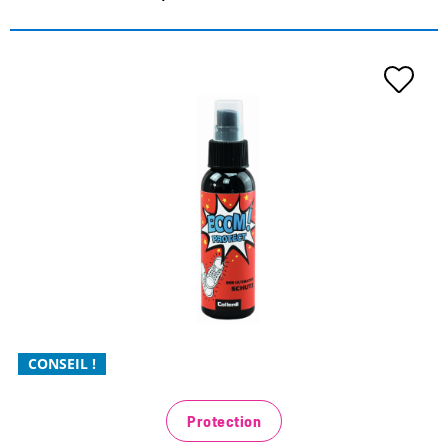
La protection ultime pour vos
baskets
protection extrême contre l'humidité et la saleté
pour toutes les matières : cuir lisse et suédé, textiles
et synthétiques
la respirabilité du matériau est conservée
CONSEIL !
Protection