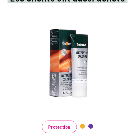
Crème de couleur colorée
et d'imprégnation
Maintient tous les matériaux de cuir lisse et
de haute technologie avec effet
d'imprégnation
Nourrit le cuir, il garde durable
Dans de nombreuses nuances, disponibles
au noir classique noir et brun à la mode
bleu, vert et rouge
Protection