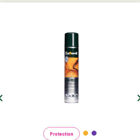
Spray de soin pour cheveux
colorés
Entretient le cuir suédé, le cuir velours et le nubuck
Ce spray incolore offre en outre une protection
imperméabilisante
avec un rafraîchissement actif des couleurs
Protection