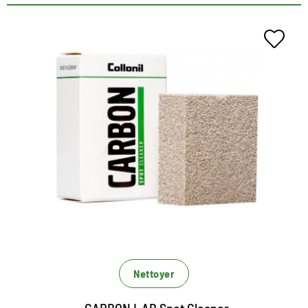
Removers de taches pour
Rauleder
Nettoyant à sec universellement utilisable
Supprime la saleté ponctuelle
Spécialement conçu pour la routeuse
Nettoyer
CARBON LAB Spot Cleaner