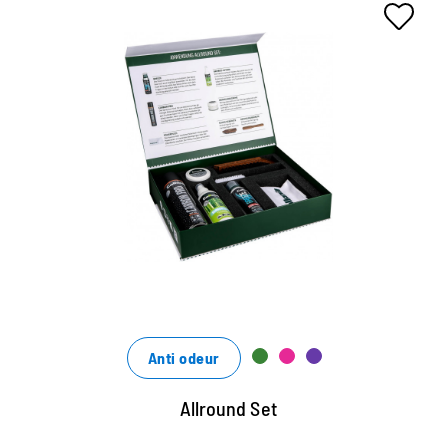
Das Set zum Vorzugspreis - 25%
Rabatt gegenüber Einzelbezug
die Bamboo Lotion reinigt perfekt von Schmutz und
pflegt mit Bambus-Extrakten
das Spray Carbon Pro zum Imprägnieren aller
Materialien
Creme zur Reinigung und Pflege aller Glattleder
Anti odeur
Allround Set