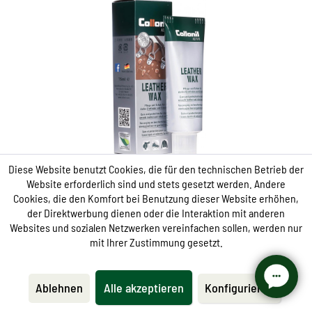
Soins actifs pour des chaussures
en cuir fortement stressées
Pour la sécurité de l'extérieur, des loisirs et du travail
Pour le cuir grossier, graissé et ciré
protège et imprégné de croissance naturelle
Diese Website benutzt Cookies, die für den technischen Betrieb der
Website erforderlich sind und stets gesetzt werden. Andere
Cookies, die den Komfort bei Benutzung dieser Website erhöhen,
der Direktwerbung dienen oder die Interaktion mit anderen
Protection
Websites und sozialen Netzwerken vereinfachen sollen, werden nur
mit Ihrer Zustimmung gesetzt.
Active Leather Wax
Ablehnen
Alle akzeptieren
Konfigurieren
9,95 € *