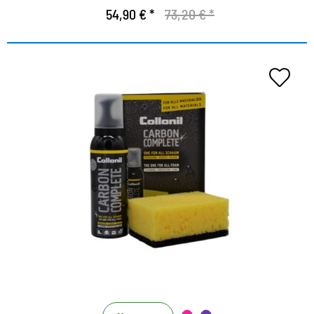
54,90 € *
73,20 € *
Nettoyage tout-en-un
Le moyen rapide de nettoyer, des chaussures
protégées et bien entretenues
Mousse très efficace pour des soins approfondis de
tous les matériaux
Avec effet d'imprégnation