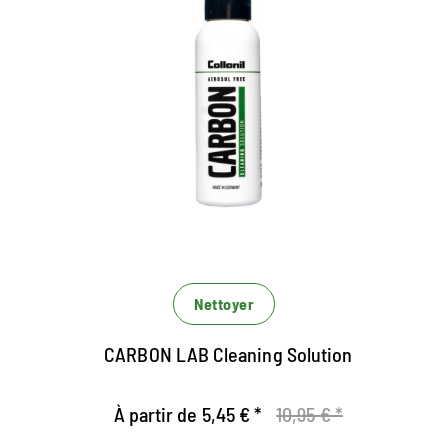
Nettoyage liquide pour la
gymnastique et les chaussures
de sport
Nettoyant tout-rond puissant
Convient à tous les matériaux
Soufil fiable sur tous les matériaux
Nettoyer
CARBON LAB Cleaning Solution
À partir de 5,45 € *
10,95 € *