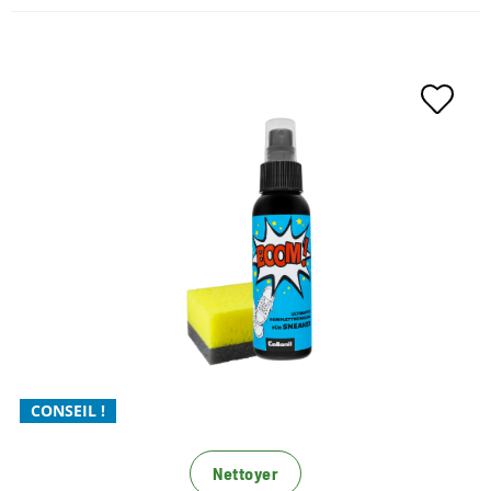
Protection
Anti odeur
Rafraîchissement des couleurs
Hygiène
Le nettoyage complet pour
chaque basket
Facile à appliquer
Le nettoyant allround le plus cool pour les baskets
avec une formule magique 4
CONSEIL !
Nettoyer