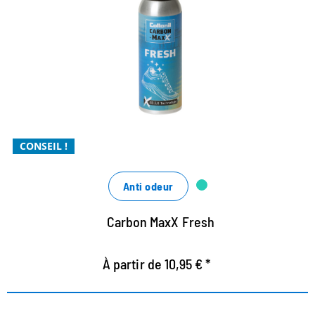
Technologie CB 2.0 pour une
fraîcheur maximale
Absorbe efficacement les molécules odorantes grâce
à l'encapsulation
Xtra coup de fraîcheur avec un parfum cool
Xtra puissant
CONSEIL !
Anti odeur
Carbon MaxX Fresh
À partir de 10,95 € *