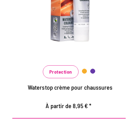
et d'imprégnation
Maintient tous les matériaux de cuir lisse et
de haute technologie avec effet
d'imprégnation
Nourrit le cuir, il garde durable
Dans de nombreuses nuances, disponibles
au noir classique noir et brun à la mode
bleu, vert et rouge
Protection
Waterstop crème pour chaussures
À partir de 8,95 € *