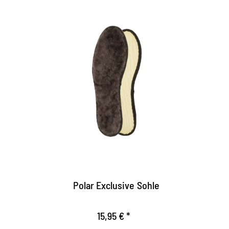
Winterole Cuddly
Insert en peau d'agneau avec rembourrage
en laine
réchauffe le pied même avec des
températures froides sensibles
Confort maximum
Polar Exclusive Sohle
15,95 € *