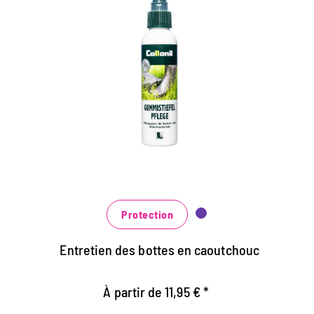
Tiefenwirksame
Spezialpflege für
Naturkautschuk- und
Gummiprodukte
Erhält die Stiefel elastisch und erhöht die
Geschmeidigkeit
Wertvolle Inhaltsstoffe beugen Austrocknen
und Rissbildung vor
Das Produkt ist auch für Gamaschen und
Protection
Hufglocken geeignet
Entretien des bottes en caoutchouc
À partir de 11,95 € *