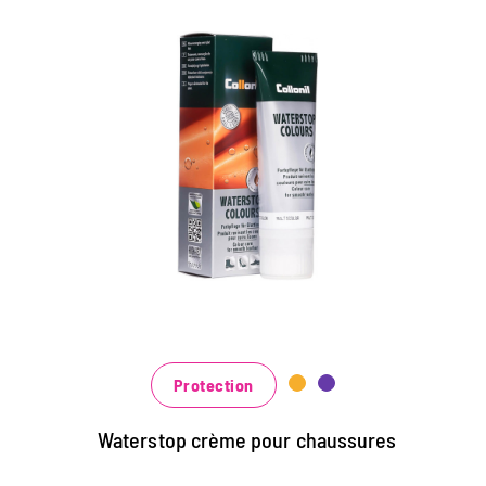
Crème de couleur colorée
et d'imprégnation
Maintient tous les matériaux de cuir lisse et
de haute technologie avec effet
d'imprégnation
Nourrit le cuir, il garde durable
Dans de nombreuses nuances, disponibles
au noir classique noir et brun à la mode
bleu, vert et rouge
Protection
Waterstop crème pour chaussures