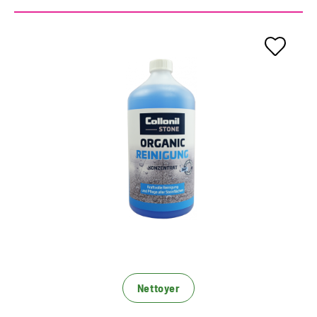
Kraftvolle Reinigung für alle
Natur- und Kunststeinarten
Konzentrat zur Innen und Aussenreinigung
reinigt Marmor, Sand- und Kalkstein sowie alle
keramischen Fliesen, Granit, Schiefer, Beton- und
Natursteinfassaden
beseitigt Schmutz, Ablagerungen und alte
Pflegeschichten auf Basis natürlich
nachwachsender Rohstoffe
Nettoyer