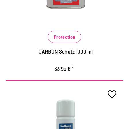
Außenbereich, Fliesen, Betonböden, Beton- und
Natursteinfassaden
schützt vor extremen Wettereinflüssen und
Belastungen
Protection
verhindert das schnelle Eindringen von
wässrigen, fettigen und öligen Verschmutzungen
CARBON Schutz 1000 ml
33,95 € *
Universalschutz für alle Natur-
und Kunststeinarten