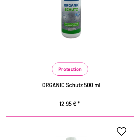
Lösemittelfreie Imprägnierung für alle
Steinflächen im Innen- und Außenbereich,
Fliesen, Betonböden, Beton- und
Natursteinfassade
schützt langanhaltend vor Wettereinflüssen und
Verschmutzungen
verhindert effektiv das schnelle Eindringen von
Protection
wässrigen, fettigen und öligen Verschmutzungen
ORGANIC Schutz 500 ml
12,95 € *