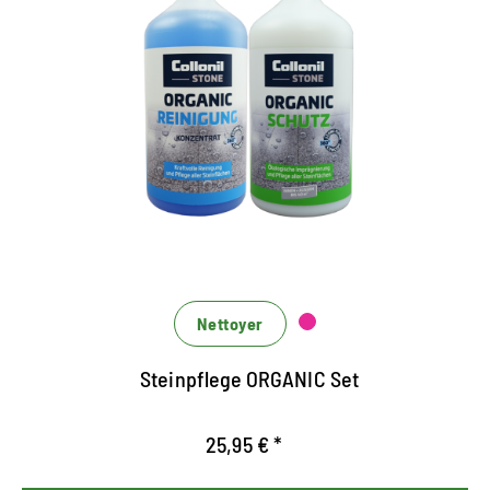
Set aus Reinigung und Schutz
für alle Natur- und
Kunststeinarten
das Set besteht aus 1 x Organic Reinigung (1000
ml) und 1 x Organic Schutz (1000 ml)
zur unkomplizierten Reinigung und
Imgrägnierung von Steinoberflächen aller Art im
Innen- und Außenbereich
Nettoyer
frischt Steinflächen auf und bietet hocheffektiven
Langzeitschutz
Steinpflege ORGANIC Set
25,95 € *