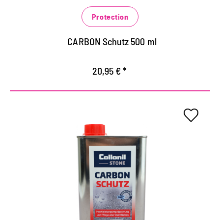
Belastungen
Protection
verhindert das schnelle Eindringen von
wässrigen, fettigen und öligen Verschmutzungen
CARBON Schutz 500 ml
20,95 € *
Universaler
Hochleistungsschutz für alle
Steinflächen
für Steinflächen aller Art im Innen- und