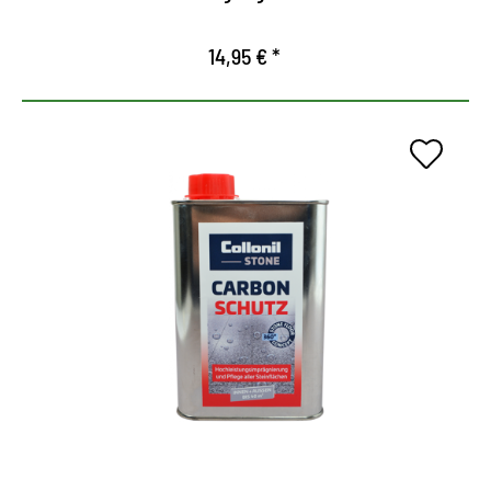
Fliesen, Granit, Schiefer, Beton- und
empfindliche Steinoberflächen
14,95 € *
Universaler
Hochleistungsschutz für alle
Steinflächen
für Steinflächen aller Art im Innen- und
Außenbereich, Fliesen, Betonböden, Beton- und
Natursteinfassaden
schützt vor extremen Wettereinflüssen und