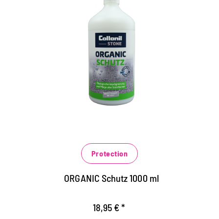
Universalschutz für alle Natur-
und Kunststeinarten
Lösemittelfreie Imprägnierung für alle
Steinflächen im Innen- und Außenbereich,
Fliesen, Betonböden, Beton- und
Natursteinfassade
schützt langanhaltend vor Wettereinflüssen und
Verschmutzungen
verhindert effektiv das schnelle Eindringen von
Protection
wässrigen, fettigen und öligen Verschmutzungen
ORGANIC Schutz 1000 ml
18,95 € *