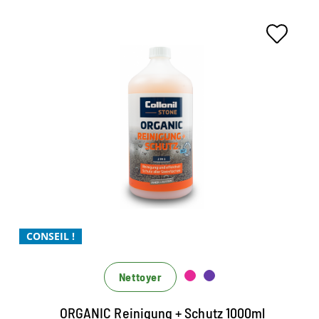
2 in 1 Universalreinigung und
Schutz für alle Natur- und
Kunststeinarten
Lösemittel - und säurefreie organische Reinigung
mit integrierter Schutzfunktion für innen und
aussen
CONSEIL !
für alle Steinflächen im Innen- und Außenbereich,
Fliesen, Betonböden, Beton- und
Nettoyer
Natursteinfassade
Marmor, Sand- und Kalkstein, keramischen
ORGANIC Reinigung + Schutz 1000ml