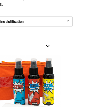
s.
ne d'utilisation
timate Kit - exclusif à
notre boutique
ettoyage, fraîcheur et protection sans