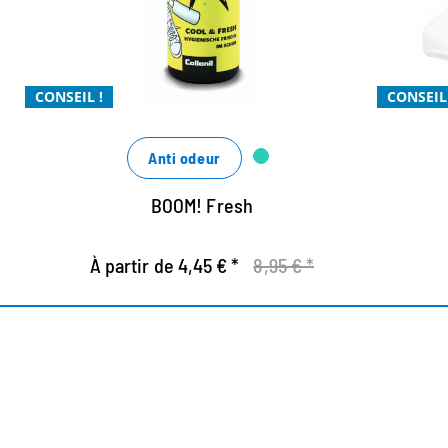
c
fraîcheur mentholée longue durée qui
fa
vous accompagne tout au long de la
journée
a
CONSEIL !
CONSEIL 
le tueur d'odeurs organique efficace
pour un parfum frais et hygiénique
Anti odeur
BOOM! Fresh
À partir de 4,45 € *
8,95 € *