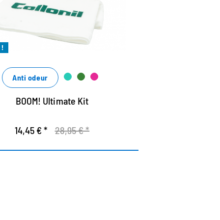
ompromis
cile et simple à utiliser
vec des ingrédients naturels
!
Anti odeur
BOOM! Ultimate Kit
14,45 € *
28,95 € *