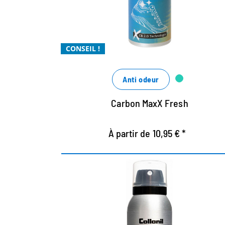
odorantes grâce à l'encapsulation
Xtra coup de fraîcheur avec un parfum cool
Xtra puissant
CONSEIL !
Anti odeur
Carbon MaxX Fresh
À partir de 10,95 € *
Spray anti-odeur pour