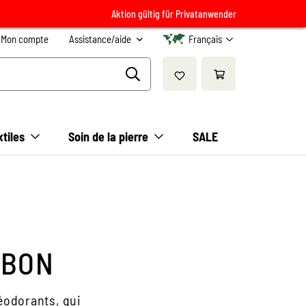
Aktion gültig für Privatanwender
Mon compte
Assistance/aide
Français
xtiles
Soin de la pierre
SALE
RBON
déodorants, qui