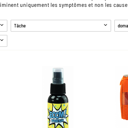
liminent uniquement les symptômes et non les cause
Tâche
domai
Nettoyer
Protection
Anti odeur
Hygiène
COOL & FRESH – fraîcheur
Ul
hygiénique dans la
chaussure
N