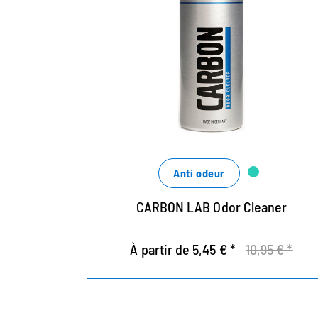
baskets et textiles
Pour les chaussures de sport, les baskets,
les vêtements et les sacs de sport
Supprime les odeurs désagréables en
permanence
Renforce fortement les causes des
mauvaises odeurs
Anti odeur
CARBON LAB Odor Cleaner
À partir de 5,45 € *
10,95 € *