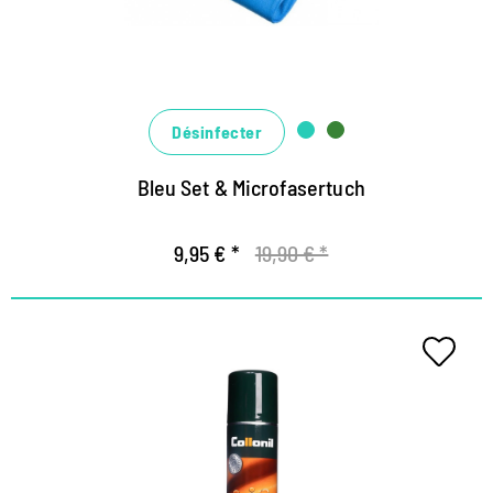
allein wirksam, effektiv ineinander greifend
Désinfecter
Bleu Set & Microfasertuch
9,95 € *
19,90 € *
Imprégnation de spray avec
protection UV