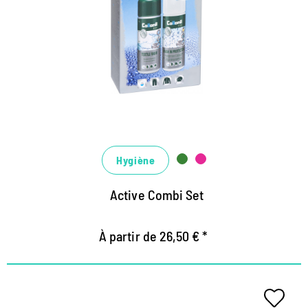
Active-Material
Kombi-Set aus Textile Wash Flüssigwaschmittel und
Wash-in-Protector Imprägnierung für Funktions-
Materialien wie Membranen, Softshell, Hardshell,
Mikrofaser, Fleece und sogar Daunen
optimale Tiefenreinigung auf Basis nachwachsender
Zuckertenside
geniale Pflege: der Abperl-Effekt wird fluorfrei
Hygiène
erneuert, die Atmungsaktivität verbessert und
Active Combi Set
optimiert
À partir de 26,50 € *