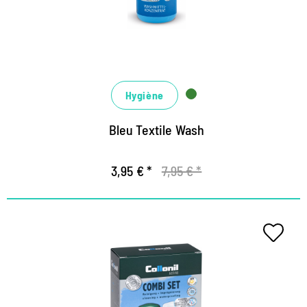
Formule d'hygiène contre les odeurs désagréables
Pour machine à laver et lavage à la main
Hygiène
Bleu Textile Wash
3,95 € *
7,95 € *
Cleaning- und Imprägnier-Kit für