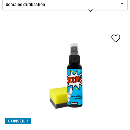
Nettoyer
domaine d'utilisation
S'occuper de
Protection
Anti odeur
Rafraîchissement des couleurs
Désinfecter
Hygiène
Le nettoyage complet pour
chaque basket
Facile à appliquer
Le nettoyant allround le plus cool pour les baskets
avec une formule magique 4
CONSEIL !