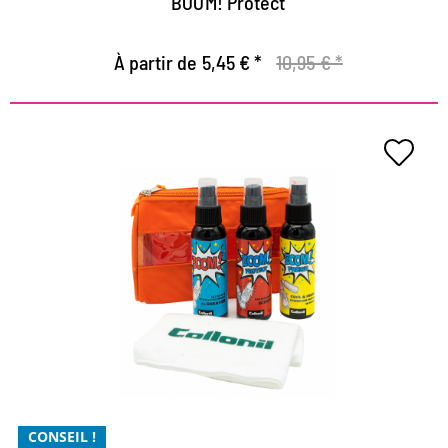
BOOM! Protect
À partir de 5,45 € *
10,95 € *
Ultimate Kit - exclusif à notre
boutique
Nettoyage, fraîcheur et protection sans compromis
facile et simple à utiliser
avec des ingrédients naturels
CONSEIL !