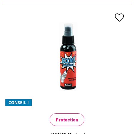
La protection ultime pour vos
baskets
protection extrême contre l'humidité et la saleté
pour toutes les matières : cuir lisse et suédé, textiles
et synthétiques
la respirabilité du matériau est conservée
CONSEIL !
Protection