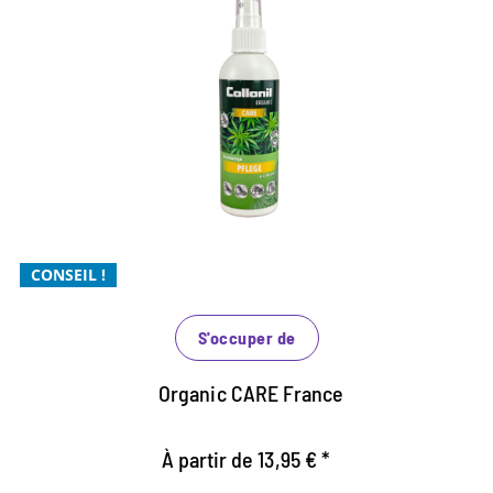
Soin durable à l'huile de chanvre
précieuse
entretien optimal pour les cuirs lisses et rugueux
ainsi que pour tous les matériaux synthétiques et
high tech
apporte une précieuse humidité au matériau
CONSEIL !
pour une utilisation sans problème dans des espaces
fermés
S'occuper de
Organic CARE France
À partir de 13,95 € *