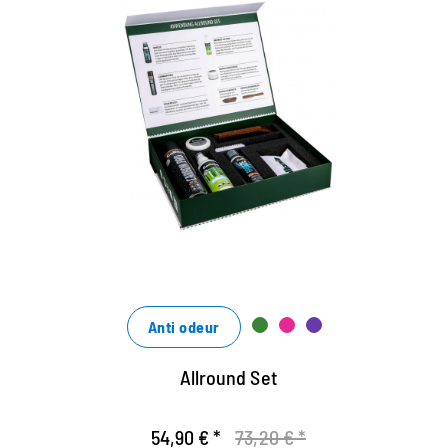
Das Set zum Vorzugspreis - 25%
Rabatt gegenüber Einzelbezug
die Bamboo Lotion reinigt perfekt von Schmutz und
pflegt mit Bambus-Extrakten
das Spray Carbon Pro zum Imprägnieren aller
Materialien
Creme zur Reinigung und Pflege aller Glattleder
Anti odeur
Allround Set
54,90 € *
73,20 € *