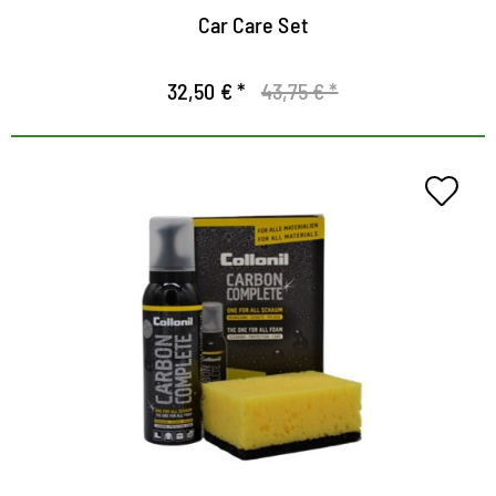
Car Care Set
32,50 € *
43,75 € *
Nettoyage tout-en-un
Le moyen rapide de nettoyer, des chaussures
protégées et bien entretenues
Mousse très efficace pour des soins approfondis de
tous les matériaux
Avec effet d'imprégnation