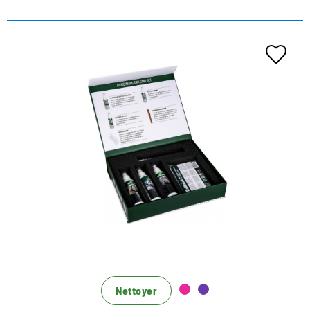
Das Set zum Vorzugspreis - 25%
Rabatt gegenüber Einzelbezug
die perfekte Reinigung und Pflege des Auto-
Innenraums
der Leather & Textile Cleaner entfernt zuverlässig
hartnäckige Verschmutzungen
die Leather Lotion nährt glattes Leder mit
hochwertigen Ölen und beugt damit frühzeitiger
Alterung und Abnutzung vor
Nettoyer