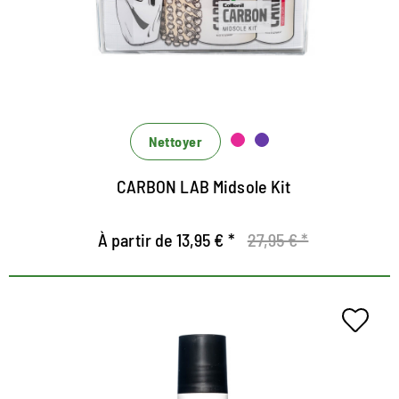
scellant intermédiaire de la série de laboratoires de
carbone
Surtout pour le nettoyage effectif de la semelle
intermédiaire et scellement des arêtes à semestre
Le scellant intermédiaire regarde en même temps
qu'un bloqueur de saleté
Nettoyer
CARBON LAB Midsole Kit
À partir de 13,95 € *
27,95 € *
Sceller pour MODSES