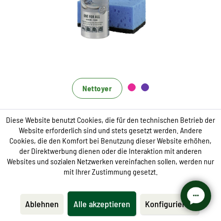
Nettoyage rapide, soin fiable et protection efficace
en même temps
Convient à tous les matériaux
Reçoit la respirabilité
Nettoyer
One for All Schaum
Diese Website benutzt Cookies, die für den technischen Betrieb der
Website erforderlich sind und stets gesetzt werden. Andere
Cookies, die den Komfort bei Benutzung dieser Website erhöhen,
À partir de 12,95 € *
der Direktwerbung dienen oder die Interaktion mit anderen
Websites und sozialen Netzwerken vereinfachen sollen, werden nur
mit Ihrer Zustimmung gesetzt.
Ablehnen
Alle akzeptieren
Konfigurieren