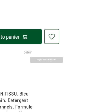
 to
panier
oder
 TISSU. Bleu
ain. Détergent
ionnels. Formule