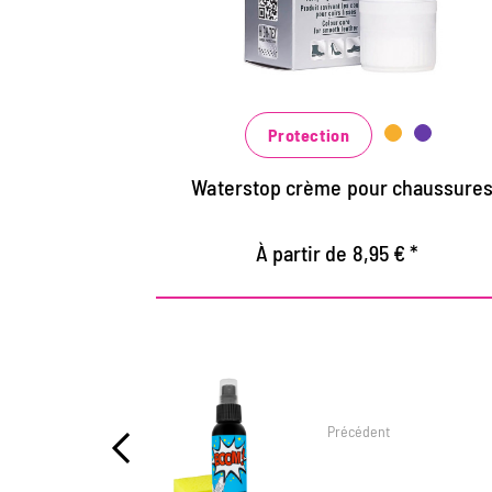
lisse et de haute technologie avec effet
d'imprégnation
Nourrit le cuir, il garde durable
Dans de nombreuses nuances,
Protection
disponibles au noir classique noir et
brun à la mode bleu, vert et rouge
Waterstop crème pour chaussure
À partir de 8,95 € *
Précédent