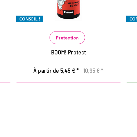
pour toutes les matières : cuir lisse et
suédé, textiles et synthétiques
CONSEIL !
CON
la respirabilité du matériau est
conservée
Protection
s
BOOM! Protect
À partir de 5,45 € *
10,95 € *