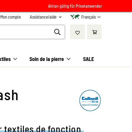
Aktion gültig für Privatanwender
Mon compte
Assistance/aide
Français
xtiles
Soin de la pierre
SALE
ash
 textiles de fonction