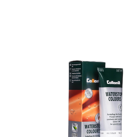
Crème de couleur
colorée et
d'imprégnation
Maintient tous les matériaux de cuir