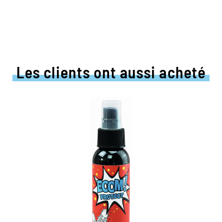
Les clients ont aussi acheté
La protection ultime
pour vos baskets
protection extrême contre l'humidité et
la saleté