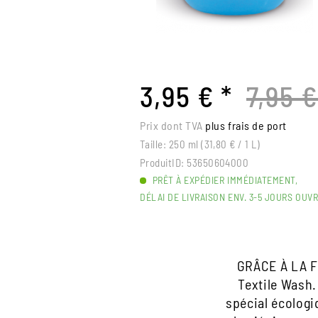
3,95 € *
7,95 €
Prix dont TVA
plus frais de port
Taille:
250 ml (31,80 € / 1 L)
ProduitID:
53650604000
PRÊT À EXPÉDIER IMMÉDIATEMENT,
DÉLAI DE LIVRAISON ENV. 3-5 JOURS OUV
GRÂCE À LA 
Textile Wash.
spécial écologi