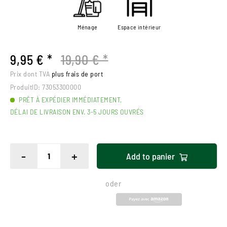
Ménage
Espace intérieur
9,95 € *
19,90 € *
Prix dont TVA
plus frais de port
ProduitID:
73053300000
PRÊT À EXPÉDIER IMMÉDIATEMENT,
DÉLAI DE LIVRAISON ENV. 3-5 JOURS OUVRÉS
-
+
Add to
panier
oder