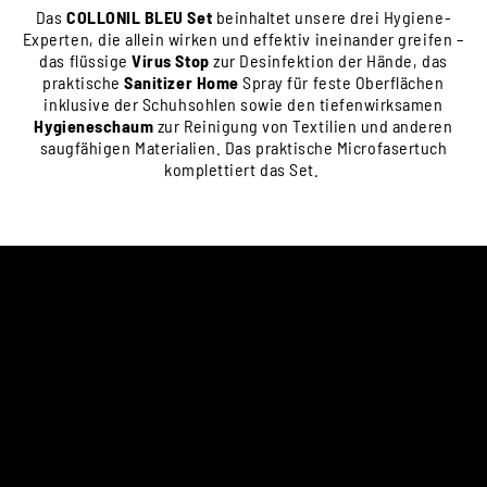
Das
COLLONIL BLEU Set
beinhaltet unsere drei Hygiene-
Experten, die allein wirken und effektiv ineinander greifen –
das flüssige
Virus Stop
zur Desinfektion der Hände, das
praktische
Sanitizer Home
Spray für feste Oberflächen
inklusive der Schuhsohlen sowie den tiefenwirksamen
Hygieneschaum
zur Reinigung von Textilien und anderen
saugfähigen Materialien. Das praktische Microfasertuch
komplettiert das Set.