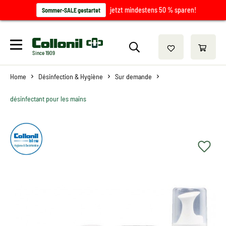
jetzt mindestens 50 % sparen!
Sommer-SALE gestartet
Since 1909
Home
Désinfection & Hygiène
Sur demande
désinfectant pour les mains