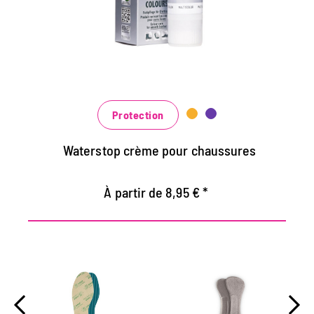
de haute technologie avec effet
d'imprégnation
Nourrit le cuir, il garde durable
Dans de nombreuses nuances, disponibles
au noir classique noir et brun à la mode
bleu, vert et rouge
Protection
Waterstop crème pour chaussures
À partir de 8,95 € *