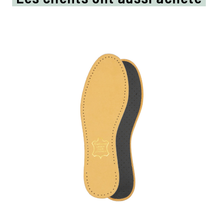
Semelle en cuir de
haute qualité
Avec une mousse de latex agréablement
rembourrée et filtre à charbon activé
respirant
Assure une agréable fraîcheur dans la
chaussure