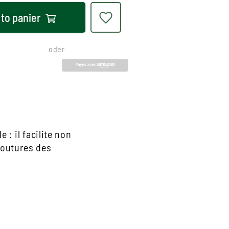
 to
panier
oder
: il facilite non
coutures des