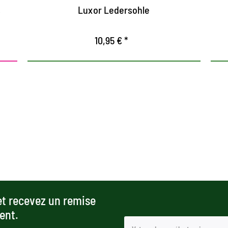
s
Luxor Ledersohle
10,95 € *
et recevez un remise
ent.