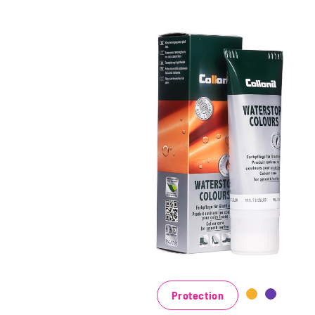
Crème de couleur
colorée et
d'imprégnation
Maintient tous les matériaux de cuir
lisse et de haute technologie avec effet
d'imprégnation
Nourrit le cuir, il garde durable
Dans de nombreuses nuances,
Protection
disponibles au noir classique noir et