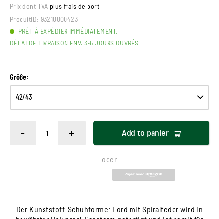
Prix dont TVA
plus frais de port
ProduitID:
93210000423
PRÊT À EXPÉDIER IMMÉDIATEMENT,
DÉLAI DE LIVRAISON ENV. 3-5 JOURS OUVRÉS
Größe:
-
+
Add to
panier
oder
Der Kunststoff-Schuhformer Lord mit Spiralfeder wird in
bewährter Universal-Passform gefertigt und ist somit für