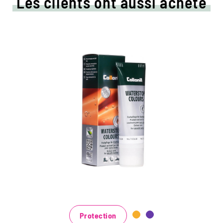
Les clients ont aussi acheté
Crème de couleur colorée
et d'imprégnation
Maintient tous les matériaux de cuir lisse et
de haute technologie avec effet
d'imprégnation
Nourrit le cuir, il garde durable
Dans de nombreuses nuances, disponibles
au noir classique noir et brun à la mode
bleu, vert et rouge
Protection