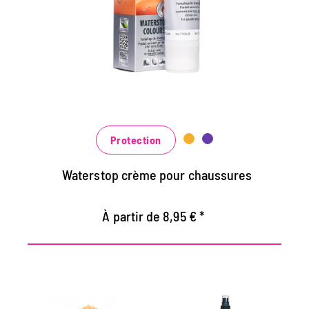
Maintient tous les matériaux de cuir lisse et
de haute technologie avec effet
d'imprégnation
Nourrit le cuir, il garde durable
Dans de nombreuses nuances, disponibles
au noir classique noir et brun à la mode
bleu, vert et rouge
Protection
Waterstop crème pour chaussures
À partir de 8,95 € *