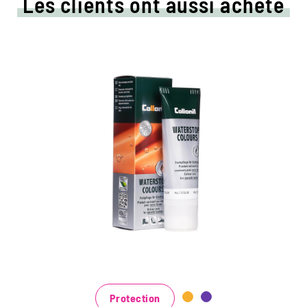
Les clients ont aussi acheté
Crème de couleur colorée
et d'imprégnation
Maintient tous les matériaux de cuir lisse et
de haute technologie avec effet
d'imprégnation
Nourrit le cuir, il garde durable
Dans de nombreuses nuances, disponibles
au noir classique noir et brun à la mode
bleu, vert et rouge
Protection