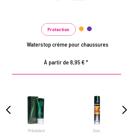
Nourrit le cuir, il garde durable
Dans de nombreuses nuances, disponibles
au noir classique noir et brun à la mode
bleu, vert et rouge
Protection
Waterstop crème pour chaussures
À partir de 8,95 € *
Précédent
Suiv.