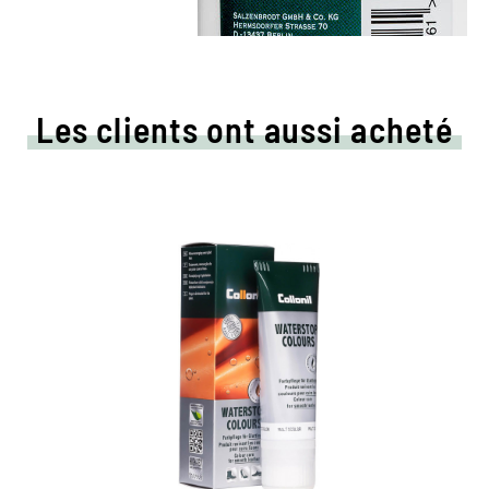
Les clients ont aussi acheté
Crème de couleur colorée
et d'imprégnation
Maintient tous les matériaux de cuir lisse et
de haute technologie avec effet
d'imprégnation