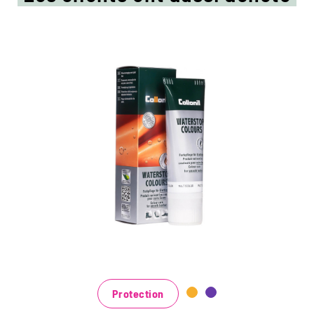
Crème de couleur colorée
et d'imprégnation
Maintient tous les matériaux de cuir lisse et
de haute technologie avec effet
d'imprégnation
Nourrit le cuir, il garde durable
Dans de nombreuses nuances, disponibles
au noir classique noir et brun à la mode
bleu, vert et rouge
Protection