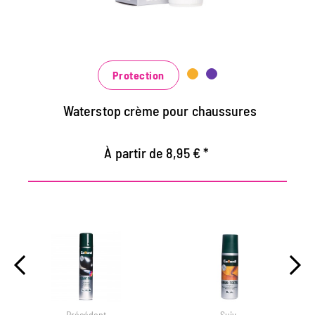
Nourrit le cuir, il garde durable
Dans de nombreuses nuances, disponibles
au noir classique noir et brun à la mode
bleu, vert et rouge
Protection
Waterstop crème pour chaussures
À partir de 8,95 € *
Précédent
Suiv.