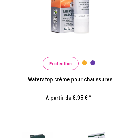
Maintient tous les matériaux de cuir lisse et
de haute technologie avec effet
d'imprégnation
Nourrit le cuir, il garde durable
Dans de nombreuses nuances, disponibles
au noir classique noir et brun à la mode
bleu, vert et rouge
Protection
Waterstop crème pour chaussures
À partir de 8,95 € *