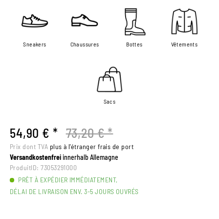
Sneakers
Chaussures
Bottes
Vêtements
Sacs
54,90 € *
73,20 € *
Prix dont TVA
plus à l'étranger frais de port
Versandkostenfrei
innerhalb Allemagne
ProduitID:
73053291000
PRÊT À EXPÉDIER IMMÉDIATEMENT,
DÉLAI DE LIVRAISON ENV. 3-5 JOURS OUVRÉS