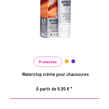
et d'imprégnation
Maintient tous les matériaux de cuir lisse et
de haute technologie avec effet
d'imprégnation
Nourrit le cuir, il garde durable
Dans de nombreuses nuances, disponibles
au noir classique noir et brun à la mode
bleu, vert et rouge
Protection
Waterstop crème pour chaussures
À partir de 8,95 € *