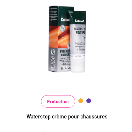
Crème de couleur colorée
et d'imprégnation
Maintient tous les matériaux de cuir lisse et
de haute technologie avec effet
d'imprégnation
Nourrit le cuir, il garde durable
Dans de nombreuses nuances, disponibles
au noir classique noir et brun à la mode
bleu, vert et rouge
Protection
Waterstop crème pour chaussures