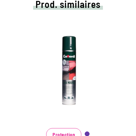
Prod. similaires
Mousse de soins de
peinture crémeuse
Protège et se soucie de tout le cuir verni
lisse et écrasé
Avec des ingrédients soigneusement
coordonnés
préserve la brillance et l'élasticité du
matériau
Protection