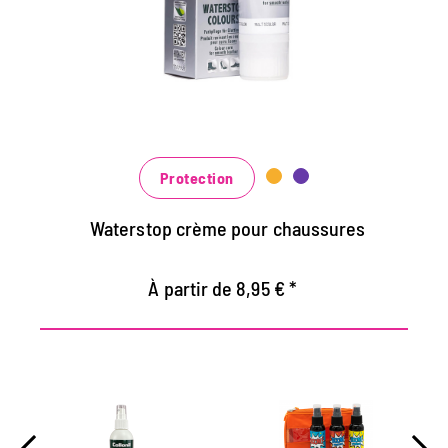
Maintient tous les matériaux de cuir lisse et
de haute technologie avec effet
d'imprégnation
Nourrit le cuir, il garde durable
Dans de nombreuses nuances, disponibles
au noir classique noir et brun à la mode
bleu, vert et rouge
Protection
Waterstop crème pour chaussures
À partir de 8,95 € *