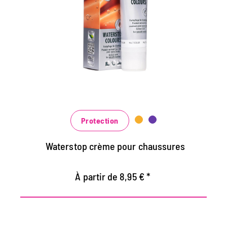
et d'imprégnation
Maintient tous les matériaux de cuir lisse et
de haute technologie avec effet
d'imprégnation
Nourrit le cuir, il garde durable
Dans de nombreuses nuances, disponibles
au noir classique noir et brun à la mode
bleu, vert et rouge
Protection
Waterstop crème pour chaussures
À partir de 8,95 € *