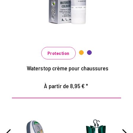
Maintient tous les matériaux de cuir lisse et
de haute technologie avec effet
d'imprégnation
Nourrit le cuir, il garde durable
Dans de nombreuses nuances, disponibles
au noir classique noir et brun à la mode
bleu, vert et rouge
Protection
Waterstop crème pour chaussures
À partir de 8,95 € *