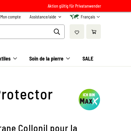
Aktion gültig für Privatanwender
Mon compte
Assistance/aide
Français
xtiles
Soin de la pierre
SALE
rotector
ne Collonil pour la