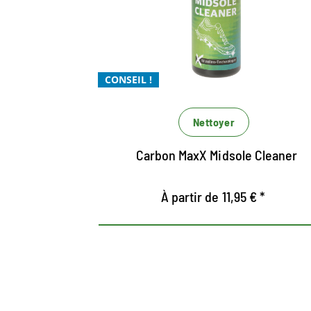
technologie
Sans utilisation de microplastiques
micellaire
Pour le nettoyage Xtra
Xtrêmement puissant et Xtrêmement
CONSEIL !
économique
Nettoyer
Carbon MaxX Midsole Cleaner
À partir de 11,95 € *