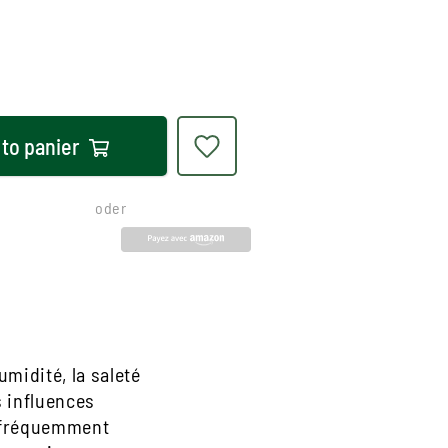
 to
panier
oder
umidité, la saleté
s influences
s fréquemment