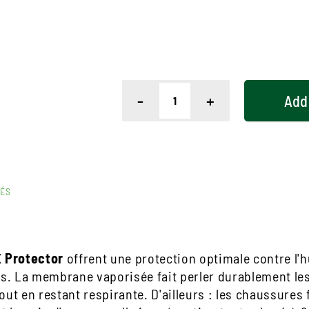
-
+
Add
RÉS
X
Protector
offrent une protection optimale contre l'h
es. La membrane vaporisée fait perler durablement le
tout en restant respirante. D'ailleurs : les chaussure