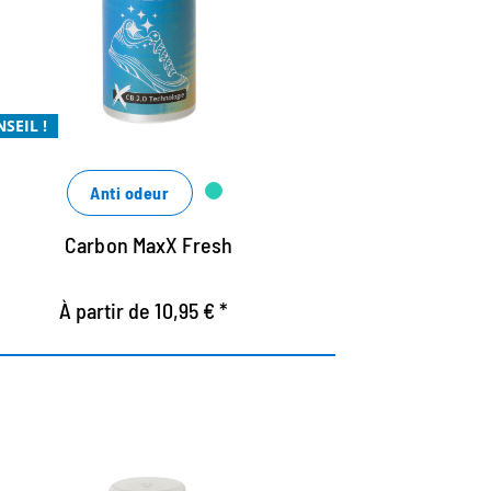
Absorbe efficacement les molécules
odorantes grâce à l'encapsulation
Xtra coup de fraîcheur avec un parfum
SEIL !
cool
Xtra puissant
Anti odeur
Carbon MaxX Fresh
À partir de 10,95 € *