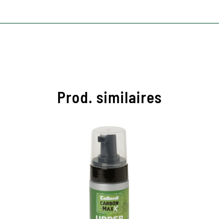
Prod. similaires
Le meilleur upper
cleaning avec la
technologie