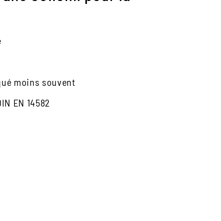
é
iqué moins souvent
 DIN EN 14582