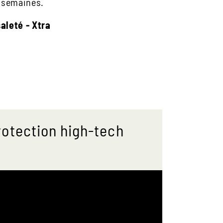
6 semaines.
saleté - Xtra
rotection high-tech