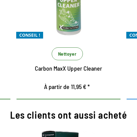
micellaire
Pour un nettoyage en douceur Xtra
Xtra puissant et Xtrem économique
Pour un nettoyage puissant et efficace
CONSEIL !
CON
de tous les matériaux
Nettoyer
Carbon MaxX Upper Cleaner
À partir de 11,95 € *
Les clients ont aussi acheté