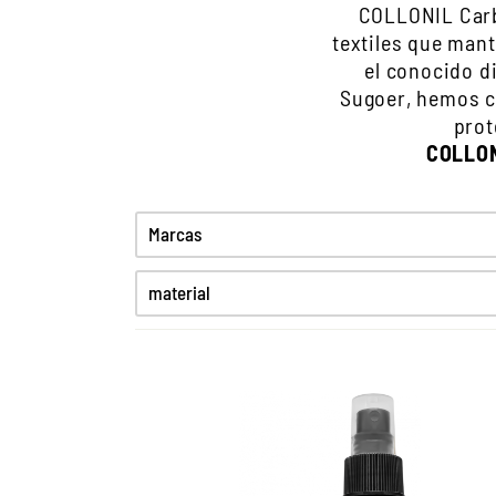
COLLONIL Carb
textiles que mant
el conocido d
Sugoer, hemos c
prot
COLLON
Marcas
material
Glattleder
Cuero de ante
Cuero engrasado
Cuero liso
Cuero liso fino
High-Tex