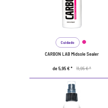
Sellado altamente efectivo de la
entresuela.
Protege efectivamente de la suciedad.
Cuidado
CARBON LAB Midsole Sealer
de 5,95 € *
11,95 € *
Hidratante para zapatos