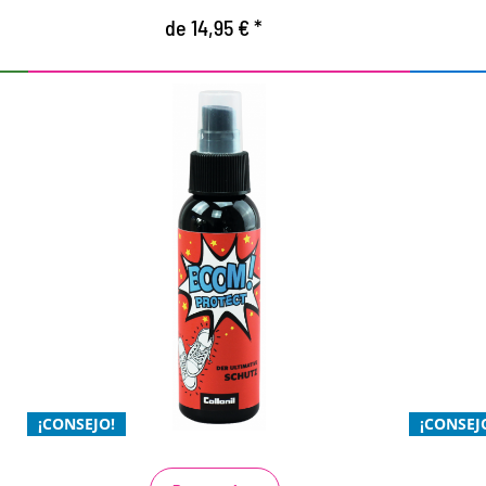
de 14,95 € *
La máxima protección
CO
para tus zapatillas
h
protección extrema contra la humedad y la
f
suciedad
a
para todos los materiales: pieles lisas y
e
serraje, textiles y sintéticos
p
¡CONSEJO!
¡CONSEJ
se conserva la transpirabilidad del material