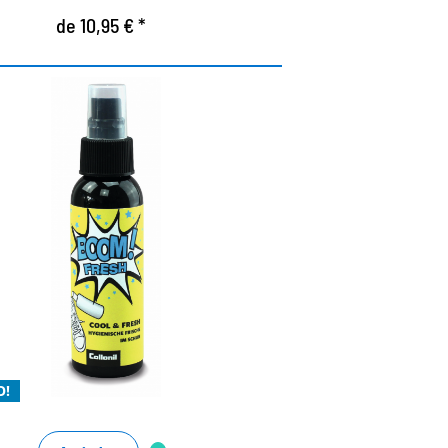
de 10,95 € *
OL & FRESH – frescura
igiénica en el zapato
rescor duradero de mentol-menta que te
compaña durante todo el día
l eficaz eliminador de olores orgánico
ara un aroma fresco e higiénico
O!