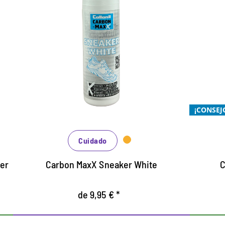
Cuidado intensivo y
cubriente para zapatillas
deportivas y calzado
informal
para cuero liso, tejidos y sintéticos
S
Cubre arañazos y zonas desgastadas de
P
forma fácil y fiable
X
¡CONSEJ
También para los bordes de las suelas
X
Cuidado
ker
Carbon MaxX Sneaker White
C
de 9,95 € *