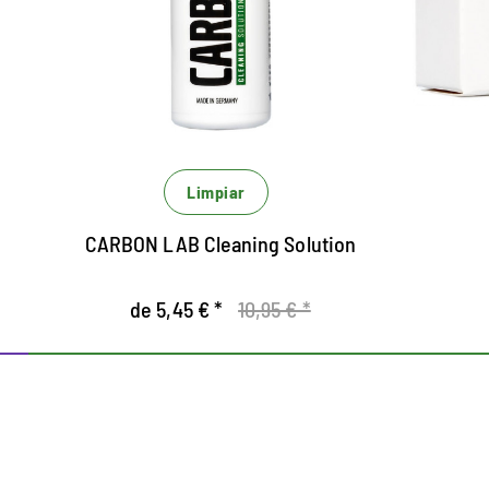
L
E
Potente limpiador integral.
E
Adecuado para todos los materiales.
Elimina de forma confiable la suciedad de
todos los materiales.
Limpiar
CARBON LAB Cleaning Solution
de 5,45 € *
10,95 € *