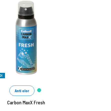
cnología CB 2.0 para la
máxima frescura
bsorbe eficazmente las moléculas de olor
ediante encapsulación
rescor extra con una fragancia fresca
tra potente
O!
Anti olor
Carbon MaxX Fresh