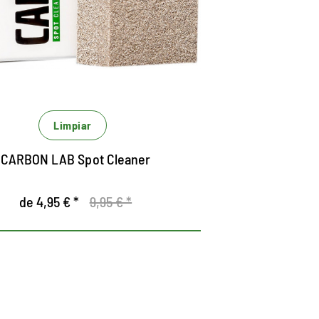
impieza seca de uso universal
limina la suciedad puntual.
specialmente diseñado para gamurza.
Limpiar
CARBON LAB Spot Cleaner
de 4,95 € *
9,95 € *