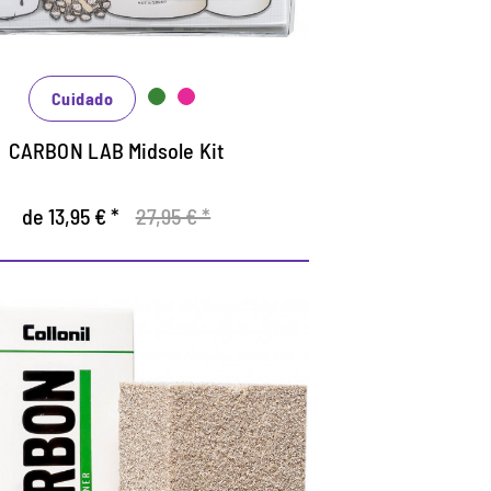
specialmente para la limpieza efectiva de
a entresuela y sellado de los bordes
nicos.
 sellador de la entresuela es un
Cuidado
loqueador de suciedad.
CARBON LAB Midsole Kit
de 13,95 € *
27,95 € *
emovedor de manchas
para gamurza.