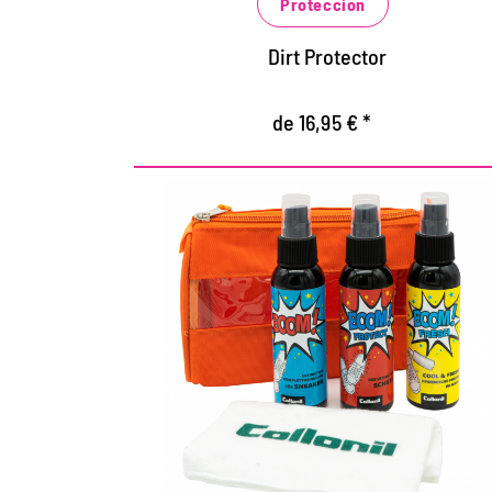
de deporte
Proteccion
Dirt Protector
de 16,95 € *
Set entero - venta
exclusiva en nuestra
tienda web
Limpieza, frescura y protección sin
compromiso