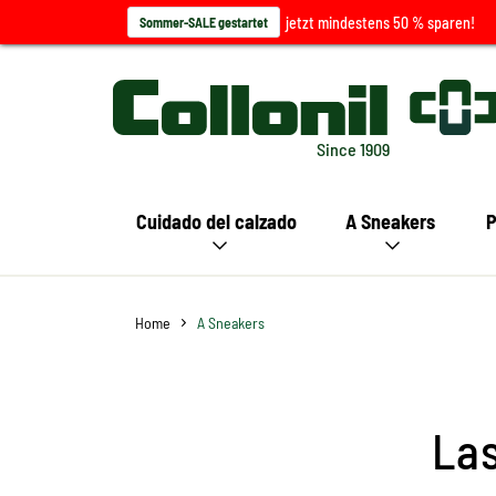
jetzt mindestens 50 % sparen!
Sommer-SALE gestartet
Since 1909
Cuidado del calzado
A Sneakers
P
Home
A Sneakers
La