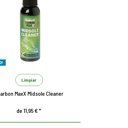
La mejor limpieza de
entresuelas con
tecnología micelar
in microplásticos
ara una limpieza Xtra
tremadamente potente y
O!
tremadamente económico
Limpiar
arbon MaxX Midsole Cleaner
de 11,95 € *