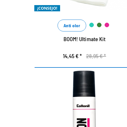
fácil y sin complicaciones de usar
¡CONSEJO!
con ingredientes naturales
Anti olor
BOOM! Ultimate Kit
14,45 € *
28,95 € *
Sellado para entresuela.
Especialmente para zapatos deportivos y
zapatillas.