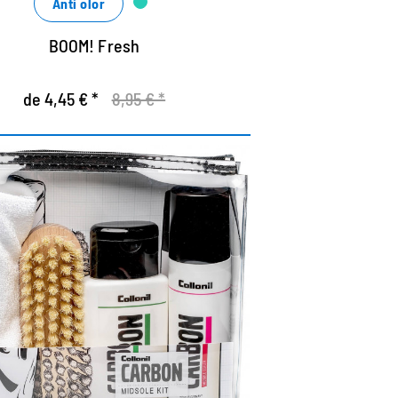
Anti olor
BOOM! Fresh
de 4,45 € *
8,95 € *
go de cuidados para la
entresuela
ontiene el limpiador de entresuela y el
llador de la entresuela de la serie de
arbon-Lab