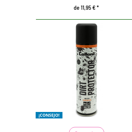
de 11,95 € *
BLOQUEADOR DE SUCIEDAD
DE ALTA TECNOLOGÍA
innovadora protección de alta tecnología
contra el polvo y la suciedad
protege contra el polvo, la arena, la
suciedad y las manchas
¡CONSEJO!
especialmente para los zapatos blancos y
de color claro, como sandalias y zapatillas