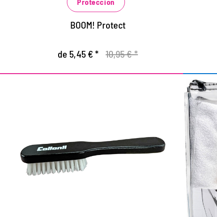
Proteccion
BOOM! Protect
de 5,45 € *
10,95 € *
Cepillo de limpieza a mano
Jue
Para la limpieza en seco y húmeda de
textiles.
C
Limpieza suave garantizada para todas las
se
especies de cuero.
C
Versátil