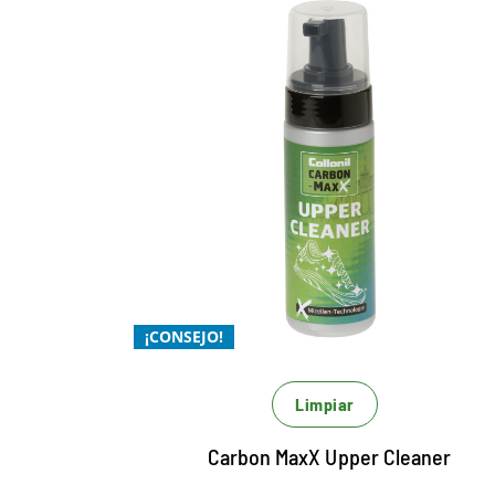
La mejor limpieza superior
con tecnología micelar
Para una limpieza Xtra suave
Xtra potente y Xtrem económico
Para una limpieza potente y eficaz de
todos los materiales
¡CONSEJO!
Limpiar
Carbon MaxX Upper Cleaner