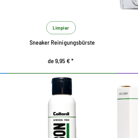
E
l
ú
El
Limpiar
b
Sneaker Reinigungsbürste
de 9,95 € *
Limpieza líquida para
R
zapatillas y zapatos
deportivos.