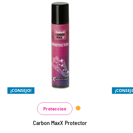
Tecnología de membrana
Te
Collonil para una
protección Xtra
A
m
Protección extra en condiciones húmedas
F
Xtra defensa contra la suciedad
X
Xtra económico, necesita aplicarse con
¡CONSEJO!
¡CONSEJ
menos frecuencia
Proteccion
Carbon MaxX Protector