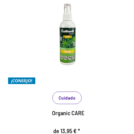
Cuidado con aceite de cáñamo
de gran calidad
Cuidado óptimo para cuero liso y ante, así como
para todos los materiales sintéticos y de alta
tecnología
proporciona al material una valiosa humedad
¡CONSEJO!
Para un uso sin problemas en recintos cerrados
Cuidado
Organic CARE
de 13,95 € *