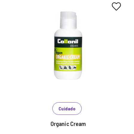
Crema de zapatos veganos
El cera de carnauba exterior y el aceite de
macadamia mantienen el cuero flexible y por lo
tanto, asegúrese de aumentar la comodidad.
Mantiene y protege intensivamente y
especialmente suave.
Aumenta el brillo basado en materias primas
naturales.
Cuidado
Organic Cream