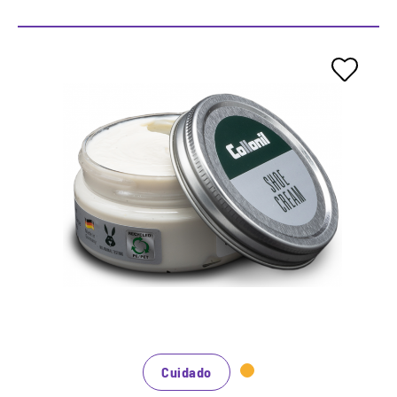
Crema de zapatos clásicos
Cuidado y refresco de color de cuero y zapatos de
piel sintética.
En innumerables colores, negro y marrón a los
tonos azules, verdes y rojos de moda.
Efecto colorante intensivo mediante la adición de
pigmentos de color individuales.
Cuidado