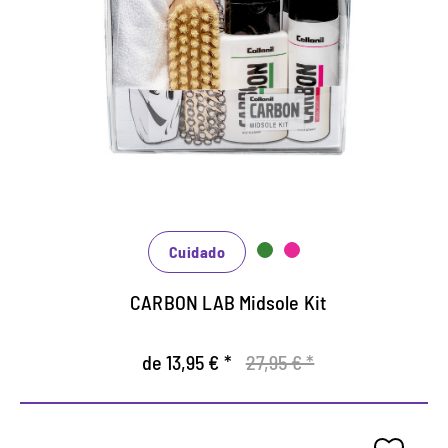
entresuela
Contiene el limpiador de entresuela y el sellador
de la entresuela de la serie de Carbon-Lab
Especialmente para la limpieza efectiva de la
entresuela y sellado de los bordes únicos.
El sellador de la entresuela es un bloqueador de
suciedad.
Cuidado
CARBON LAB Midsole Kit
de 13,95 € *
27,95 € *