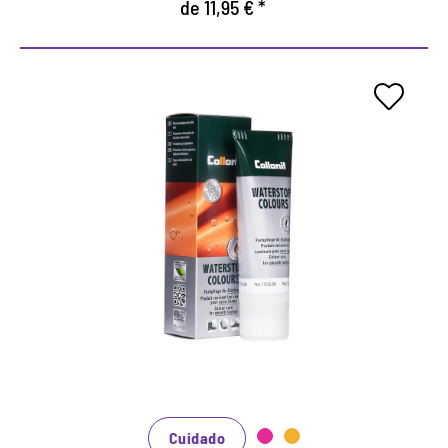
de 11,95 € *
Cuidados de colores y crema
impermeabilizadora.
Mantiene todos los materiales lisos de cuero y de
alta tecnología con efecto de impermeabilización.
Nutre el cuero, se mantiene duradero.
En muchos tonos, disponibles de clásico negro y
marrón hasta la moda azul, verde y rojo.
Cuidado