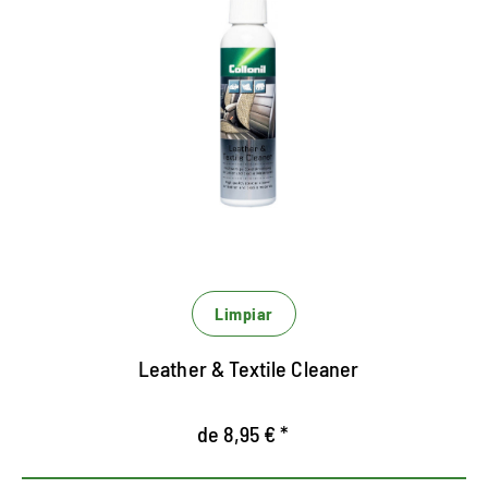
Limpieza de alta calidad para
el interior del coche.
Especialmente desarrollado para los requisitos en
el interior del automóvil.
Para todas las superficies de cuero lisas, cuero
perforado, alcantara y tejidos mixtos.
Limpieza suave sin desvanecimiento
Limpiar
Leather & Textile Cleaner
de 8,95 € *