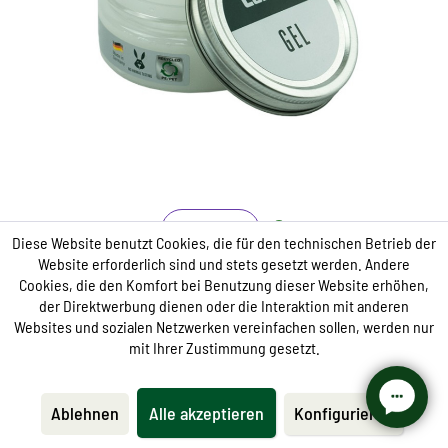
transparente.
Refresca cuero y sintéticos.
Mantiene los materiales flexibles y asegura un
acabado bien arreglado.
Rápido y sin complicaciones en la aplicación.
Cuidado
Diese Website benutzt Cookies, die für den technischen Betrieb der
Website erforderlich sind und stets gesetzt werden. Andere
Gel
Cookies, die den Komfort bei Benutzung dieser Website erhöhen,
der Direktwerbung dienen oder die Interaktion mit anderen
Websites und sozialen Netzwerken vereinfachen sollen, werden nur
de 9,95 € *
mit Ihrer Zustimmung gesetzt.
Ablehnen
Alle akzeptieren
Konfigurieren