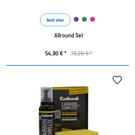
Crema para la limpieza y cuidado de todos los
cuero liso.
Anti olor
Allround Set
54,90 € *
73,20 € *
Limpieza todo en uno
La forma rápida de limpiar, proteger y cuidar del
zapatos.