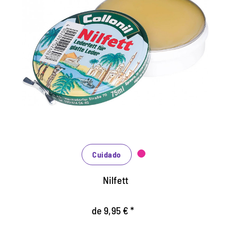
Grasa de cuero cuidadoso
Aceite de cuero festivo para el cuidado intenso
del cuero liso y rugoso.
Mantiene un suave y de cuero de grano flexible y
lo protege.
Poner grasa del Nile en un paño, aplique
uniformemente.
Cuidado
Nilfett
de 9,95 € *