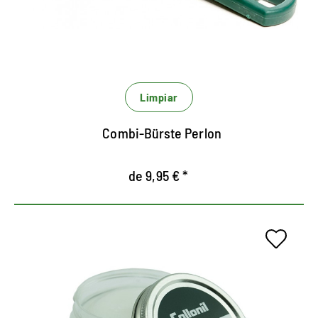
El primer paso de limpieza en seco, efectivo.
Restaura las fibras de gamurza.
Limpiar
Combi-Bürste Perlon
de 9,95 € *
Gel de cuidado leve y