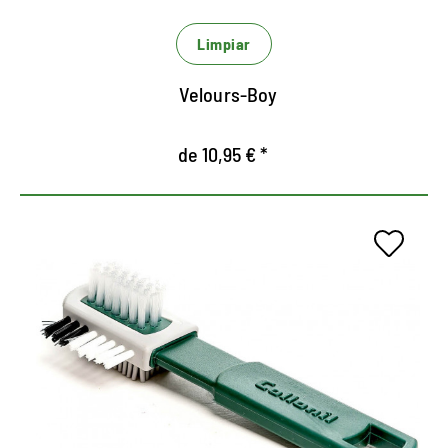
Limpiar
Velours-Boy
de 10,95 € *
Limpieza en seco para
gamurza.
Cepillo especial con cerdas de perlón para
gamurza.