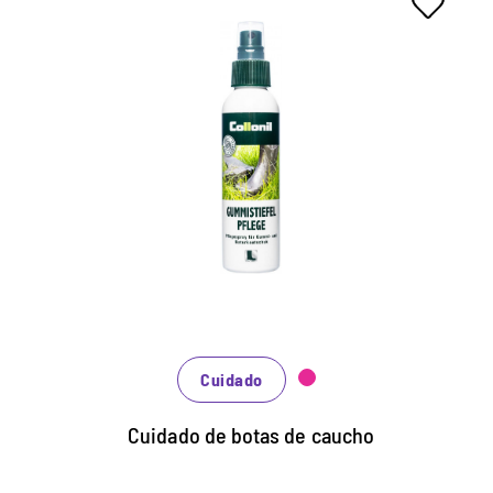
Cuidado especial
profundamente eficaz para
caucho natural y productos de
caucho.
Mantiene las botas elásticas y aumenta la
flexibilidad.
Los valiosos ingredientes evitan que se seque y
se agriete.
El producto también es adecuado para polainas y
Cuidado
botas para cascos.
Cuidado de botas de caucho