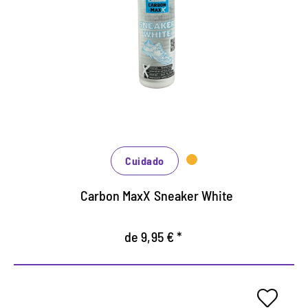
Kunststoff
para zapatillas deportivas y
Sintéticos
calzado informal
Textil
para cuero liso, tejidos y sintéticos
Cubre arañazos y zonas desgastadas de forma
fácil y fiable
También para los bordes de las suelas
Cuidado
Carbon MaxX Sneaker White
de 9,95 € *