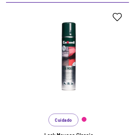
Mousse cremoso de cuidado de
la pintura.
Protege y cuida de todo el cuero de patente suave
y triturado.
Con ingredientes cuidadosamente combinados.
Conserva el brillo y la elasticidad del material.
Cuidado