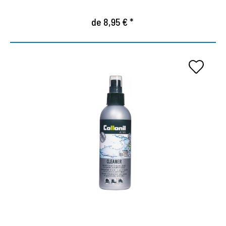
de 8,95 € *
Limpiador especial para
equipos al aire libre
Limpia y mantiene equipos de cuero al aire libre,
equipos textiles y sintéticos.
También es adecuado para productos sensibles
con membrana climática de Tex.
El extracto de bambú evita la pérdida de humedad
y protege contra la deshidratación.