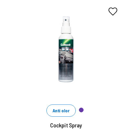
Atención especial para el
interior del coche.
Spray para la cabina, de alta calidad, para el
cuidado de todas las piezas de plástico, de
madera y metal.
Mantiene la nueva apariencia del interior del
vehículo.
Noble aroma a madera de cedro y excelente
refresco de color.
Anti olor
Cockpit Spray