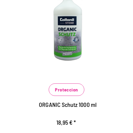
Protección ecológica para
todas las piedras naturales y
artificiales.
Impermeabilización libre de solventes para todas
las superficies de piedra en interiores y
exteriores
Protege de las influencias climáticas y la suciedad
a largo plazo.
Proteccion
Previene la rápida penetración de la
contaminación acuosa, grasienta y aceitosa.
ORGANIC Schutz 1000 ml
18,95 € *