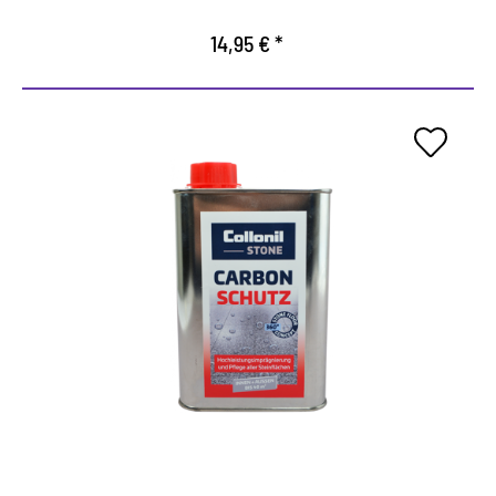
14,95 € *
Protección óptima para todas
las superficies de piedra.
Impermeabilización de alto rendimiento para
superficies de piedra de todo tipo en interiores y
exteriores.
Protege contra las influencias climáticas extremas
y cargas.
Previene la rápida penetración de la