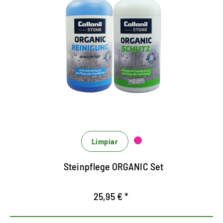
Conjunto de limpieza y
protección para todas las
piedras naturales y artificiales.
El conjunto consta de 1 x limpieza orgánica (1000
ml) y 1 x protección de orgánica (1000 ml)
Para limpieza sin complicaciones y
impermeabilización de alta tecnología de
superficies de todo tipo de piedra en interiores y
Limpiar
exteriores.
Refres las superficies de piedra y ofrece una
Steinpflege ORGANIC Set
protección altamente efectiva a largo plazo.
25,95 € *