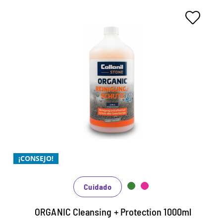
La limpieza y protección
universal 2 en 1 para todos los
estilos naturales y artificiales.
Limpieza orgánica sin ácido con función
protectora integrada para todas las piedras
naturales y artificiales.
¡CONSEJO!
Mármol, arena y piedra caliza, azulejos de
cerámica, granito, pizarra, concreto y superficies
Cuidado
de piedra sensibles
Elimina poderoso sucio y depósitos basados ​​en
ORGANIC Cleansing + Protection 1000ml
materias primas renovables naturales.