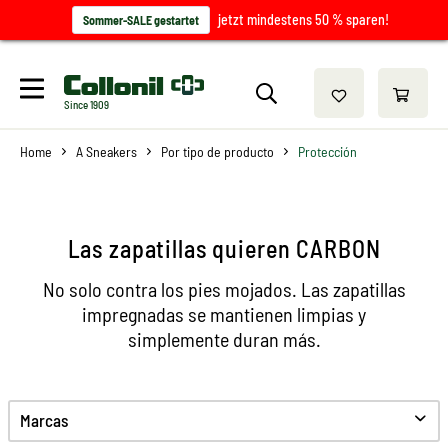
jetzt mindestens 50 % sparen!
Sommer-SALE gestartet
Since 1909
Home
A Sneakers
Por tipo de producto
Protección
Las zapatillas quieren CARBON
No solo contra los pies mojados. Las zapatillas
impregnadas se mantienen limpias y
simplemente duran más.
Marcas