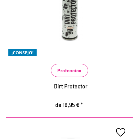
ALTA TECNOLOGÍA
innovadora protección de alta tecnología contra el
polvo y la suciedad
protege contra el polvo, la arena, la suciedad y las
manchas
¡CONSEJO!
especialmente para los zapatos blancos y de color
claro, como sandalias y zapatillas de deporte
Proteccion
Dirt Protector
de 16,95 € *