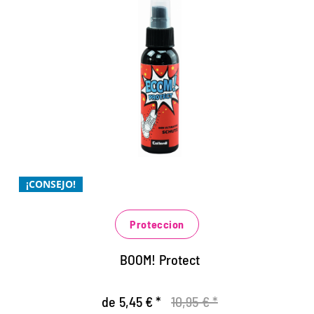
La máxima protección para tus
zapatillas
protección extrema contra la humedad y la
suciedad
para todos los materiales: pieles lisas y serraje,
textiles y sintéticos
¡CONSEJO!
se conserva la transpirabilidad del material
Proteccion
BOOM! Protect
de 5,45 € *
10,95 € *