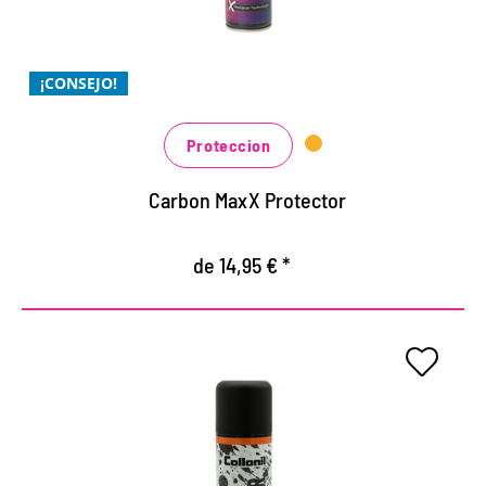
Protección extra en condiciones húmedas
Xtra defensa contra la suciedad
Xtra económico, necesita aplicarse con menos
¡CONSEJO!
frecuencia
Proteccion
Carbon MaxX Protector
de 14,95 € *
BLOQUEADOR DE SUCIEDAD DE