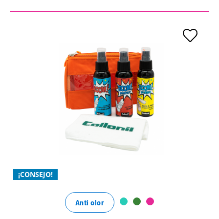
Set entero - venta exclusiva en
nuestra tienda web
Limpieza, frescura y protección sin compromiso
fácil y sin complicaciones de usar
con ingredientes naturales
¡CONSEJO!
Anti olor