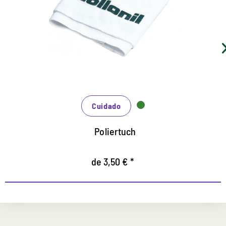
Para cuero liso, textil y microfibra.
Para una limpieza rápida y efectiva.
Limpiar
Soft Gum Classic
de 9,95 € *