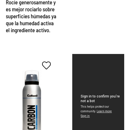
Rocíe generosamente y
es mejor rociarlo sobre
superficies húmedas ya
que la humedad activa
el ingrediente activo.
Spray anti-
olor para
zapatillas
y textiles.
Para zapatos