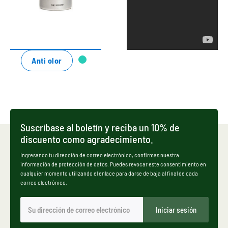
deportivos,
zapatillas, ropa
y bolsas
deportivas.
Anti olor
elimina los
olores
CARBON LAB Odor
desagradables
Cleaner
permanentemente.
Combate las
Suscríbase al boletín y reciba un 10% de
de 5,45 € *
10,95 € *
causas de los
discuento como agradecimiento.
malos olores
Ingresando tu dirección de correo electrónico, confirmas nuestra
con gran
información de protección de datos. Puedes revocar este consentimiento en
eficiencia.
cualquier momento utilizando el enlace para darse de baja al final de cada
correo electrónico.
Iniciar sesión