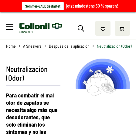
jetzt mindestens 50 % sparen!
Sommer-SALE gestartet
Since 1909
Home
A Sneakers
Después de la aplicación
Neutralización (Odor)
Neutralización
(Odor)
Para combatir el mal
olor de zapatos se
necesita algo más que
desodorantes, que
solo eliminan los
síntomas y no las