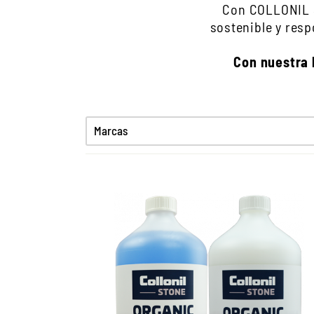
Con COLLONIL S
sostenible y resp
Con nuestra 
Marcas
Conjunto de limpieza y
protección para todas las