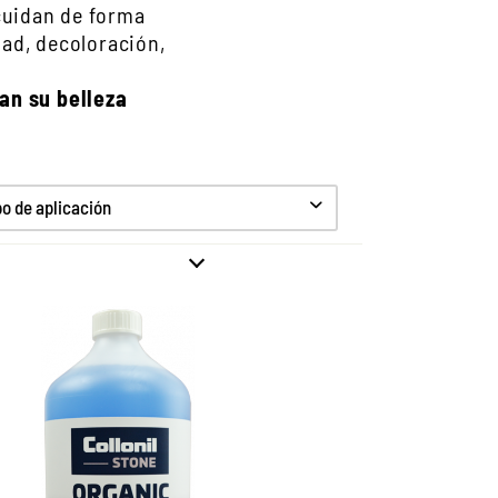
cuidan de forma
dad, decoloración,
an su belleza
 de aplicación
ncentrado de limpieza
ara todos los tipos de