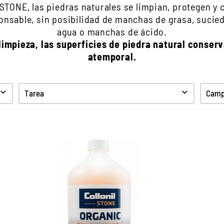
TONE, las piedras naturales se limpian, protegen y 
onsable, sin posibilidad de manchas de grasa, sucie
agua o manchas de ácido.
limpieza, las superficies de piedra natural conserv
atemporal.
Tarea
Campo
Limpiar
Cuidado
Proteccion
La limpieza y protección
Co
universal 2 en 1 para todos
p