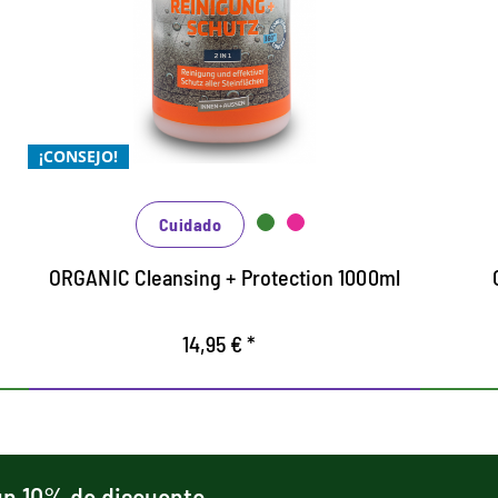
los estilos naturales y
artificiales.
Limpieza orgánica sin ácido con función
L
protectora integrada para todas las
a
piedras naturales y artificiales.
gr
¡CONSEJO!
Mármol, arena y piedra caliza, azulejos de
El
cerámica, granito, pizarra, concreto y
c
Cuidado
superficies de piedra sensibles
m
Elimina poderoso sucio y depósitos
R
ORGANIC Cleansing + Protection 1000ml
basados ​​en materias primas renovables
d
naturales.
14,95 € *
 un 10% de discuento