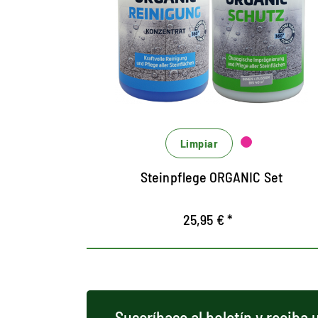
piedras naturales y
artificiales.
El conjunto consta de 1 x limpieza orgánica
(1000 ml) y 1 x protección de orgánica (1000
ml)
Para limpieza sin complicaciones y
impermeabilización de alta tecnología de
Limpiar
superficies de todo tipo de piedra en
interiores y exteriores.
Steinpflege ORGANIC Set
Refres las superficies de piedra y ofrece
una protección altamente efectiva a largo
25,95 € *
plazo.
Suscríbase al boletín y reciba