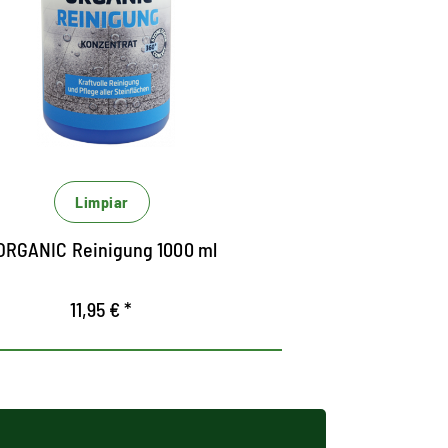
piedras naturales y
artificiales.
impia sin ácido, también mármol,
renisca y caliza, azulejos de cerámica,
anito y pizarra.
imina la suciedad, los depósitos y las
apas antiguas, con cuidado basado de
Limpiar
aterias primas naturalmente renovables.
eceta para una limpieza fácil de material
ORGANIC Reinigung 1000 ml
e superficies de piedra sensibles.
11,95 € *