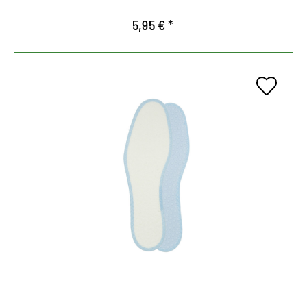
5,95 € *
Plantilla de tejido de rizo
lavable.
Con doble capa de látex para un acolchado
particularmente bueno
La parte superior del algodón se enfría y absorve
la humedad de manera muy efectiva.
Las pretuberancias en la parte inferior mejoran la
circulación del aire, brindan un acolchamente