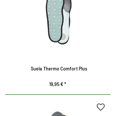
Máxima protección contra el
frío
Mantiene el frío fuera y los pies cómodos y
calientes
Banda de rodadura de vellón puro para un calor
acogedor
La capa de espuma de látex y aluminio aísla contra
la pérdida de calor
Suela Thermo Comfort Plus
19,95 € *