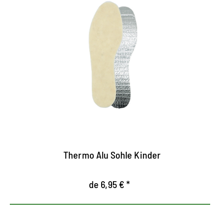
Protección contra el frío y
aislamiento térmico.
Suela termo de aluminio con estructura tricapa
también funciona, sobre todo, en frío extremo.
El bastidor de aluminio actúa aislando contra el
piso frío
El vellón de lana garantiza un calor cómodo en el
interior del zapato.
Thermo Alu Sohle Kinder
de 6,95 € *