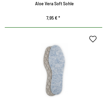
Aloe Vera Soft Sohle
7,95 € *
Para botas de goma y zapatos
de trabajo.
Protección óptima de refrigeración y humedad.
El vellón asegura un calor agradable.
Disponible en tamaños 36 a 46.