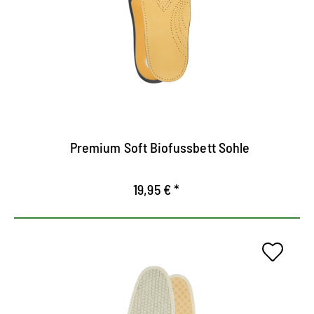
Plantilla comóda de forma anatómica.
Alivia y relaja los pies
Equipado con un cojín de talón y un cojín para
apoyarel arco del pie.
Premium Soft Biofussbett Sohle
19,95 € *
Plantilla inteligente