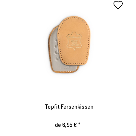
Almohadilla de alivio del talón.
El cojín del talón hecho de cuero bronceado
vegetal tapizado suave y puede prevenir y aliviar
el dolor del talón.
Contiene espuma de látex para un efecto de
amortiguación.
Alivia el pie máximo por la amortiguación de
ocurrencia.
Topfit Fersenkissen
de 6,95 € *