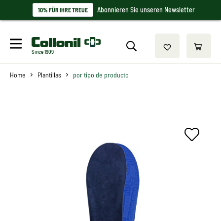
Abonnieren Sie unseren Newsletter
10% FÜR IHRE TREUE
Since 1909
Home
Plantillas
por tipo de producto
De uso universal para el día a
día y el deporte
Proporciona un clima agradable en el calzado