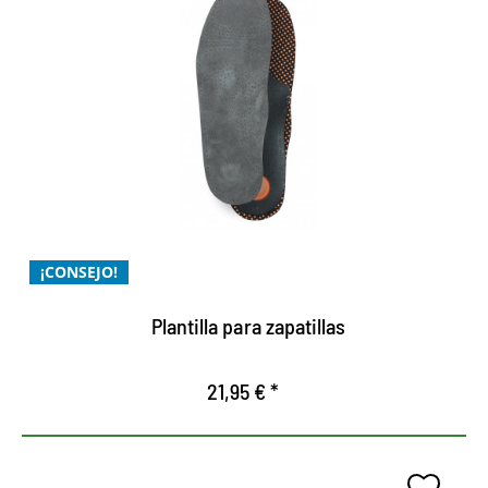
Suela de zapatilla: para todas
las necesidades de la vida
cotidiana y el deporte
extremadamente ligero y de uso universal
fabricado en piel de ante de alta calidad y
respetuoso con la piel
¡CONSEJO!
espuma dinámica con memoria en una plantilla de
cuerpo anatómico
Plantilla para zapatillas
21,95 € *