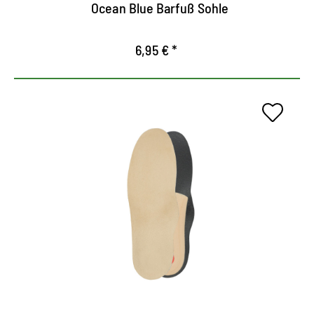
Ocean Blue Barfuß Sohle
adicional y se mantiene firme en el zapato.
6,95 € *
Suela cómoda como en nube.
La superficie Alcantara de alta calidad y amigable
para la piel garantiza un clima agradable en el
zapato.
La innovadora Memoria Lamex combina
propiedades de uso óptimas con tecnología de
amortiguación de última generación.