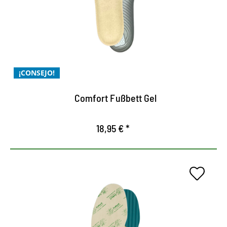
proporciona una amortiguación óptima gracias a
las almohadillas especiales del talón y el balón
la plantilla confort moldeada optimiza la sujeción
del calzado
¡CONSEJO!
Alivia y relaja los pies
Comfort Fußbett Gel
18,95 € *
Pies cuidados de forma natural