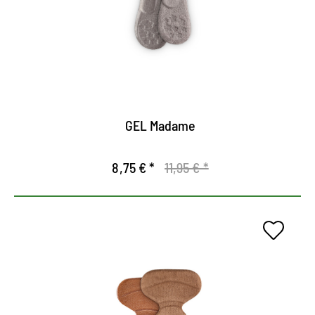
Actúa aliviando la presión y da un agarre seguro
en el zapato
Amortigua la apariencia
La superficie de fibra textil de alta calidad
garantiza un ajuste agradable.
GEL Madame
8,75 € *
11,95 € *
Plantilla de confort.