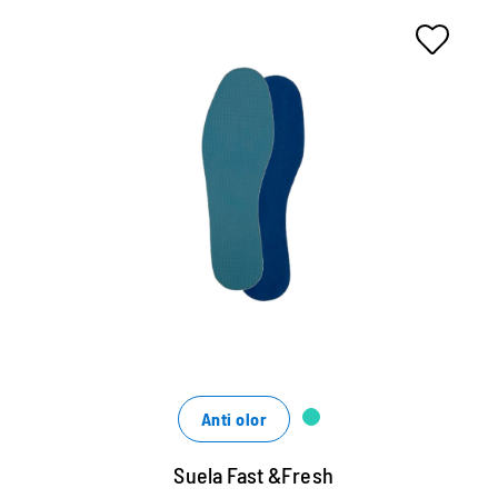
Ultradünne Vliessohle für
frische Füße
optimale Feuchtigkeitsaufnahme
mit hygienisch frischen Duft
sorgt für ein optimales Schuhklima
Anti olor
Suela Fast &Fresh