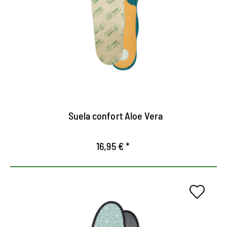
La suave superficie de microfibra con aloe vera
garantiza una gran comodidad de uso
El extracto vegetal retiene la humedad
Se puede usar descalzo - cuida la piel de los pies
Suela confort Aloe Vera
16,95 € *