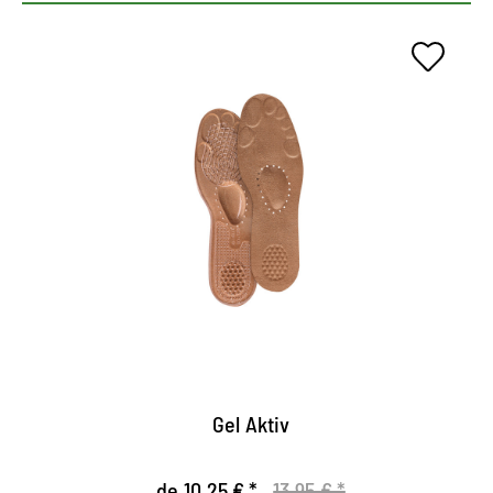
Suela de bienestar.
Las aplicaciones de gel en la suela proporcionan
una absorción de impacto.
Alta comodidad de uso gracias al material seperior
de absorbe la humedad y es agradablepara la piel.
Muy buena circulación de aire y humedad.
Gel Aktiv
de 10,25 € *
13,95 € *