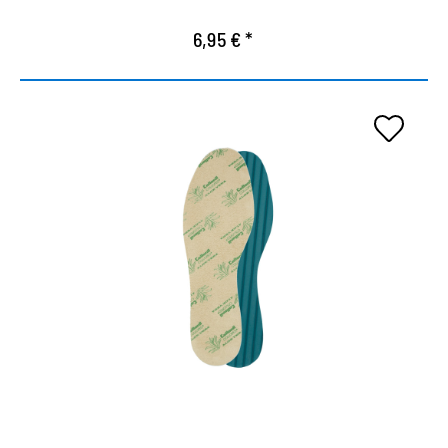
6,95 € *
Suela wellness con Aloe Vera.
La suave superficie de microfibra con Aloe Vera
garantiza una gran comodidad de uso.
El extracto de planta retiene la humedad y cuida la
piel.
El perfil ranurado en la parte inferior ofrece una
circulación de aire óptima, evita deslizamiento y
le da un ajuste seguro en el zapato.