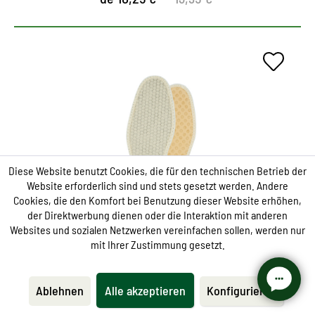
Plantilla inteligente
Plantilla con tecnología espacial para máxima
comodidad.
Diese Website benutzt Cookies, die für den technischen Betrieb der
Website erforderlich sind und stets gesetzt werden. Andere
Reacciona activamente a los cambios de
Cookies, die den Komfort bei Benutzung dieser Website erhöhen,
temperatura, regula la temperatura en el zapato y
der Direktwerbung dienen oder die Interaktion mit anderen
Websites und sozialen Netzwerken vereinfachen sollen, werden nur
compensa las fluctuaciones de la temperatura
mit Ihrer Zustimmung gesetzt.
corporal.
Las fibras de Outlast® probadas en el espacio
Ablehnen
Alle akzeptieren
Konfigurieren
almacenan el exceso de calor corporal y regresan
Space Sohle
al pie cuando es necesario.