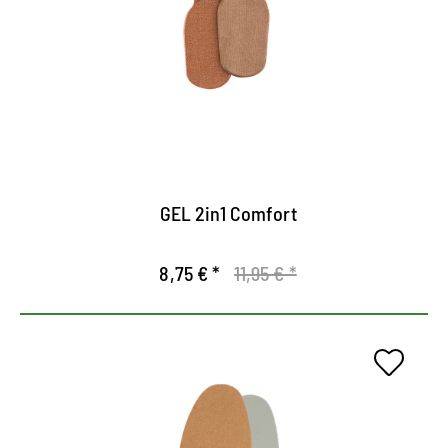
Inserto de gel hecho de particularmente
agradable para la piel y absorbe la humedad .
Da tus pies apoyo en el zapato.
Con cojín de talón integrado
GEL 2in1 Comfort
8,75 € *
11,95 € *
Efecto de memoria casual