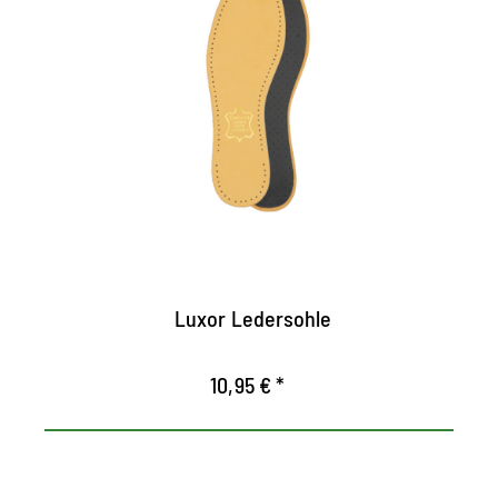
Suela de cuero de alta
calidad
Con espuma de látex agradablemente
acolchada y filtro de carbón activado.
Respirable
Asegura una agradable frescura en el
zapato.
Luxor Ledersohle
10,95 € *