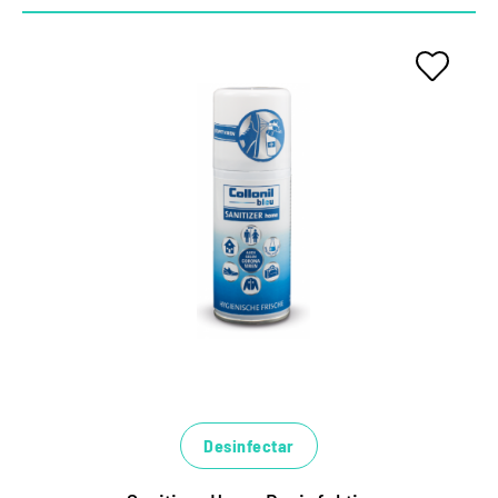
El experto en higiene para las
áreas.
Desinfectante altamente efectivo para todas las
superficies resistentes al alcohol.
Elimina los gérmenes en poco tiempo, funciona
contra las bacterias, los hungos de levadura y los
virus titulados (incluido el corona)
Se une a los olores desagradables, asegura una
fragancia fresca y duradera.
Desinfectar