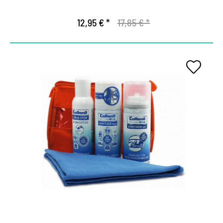
12,95 € *
17,85 € *
El conjunto de higiene de
Collonil Bleu.
Protegido por todas partes con los expertos en
higiene que actúan solos y actuan efectivamente
en equipo.
El líquido Virus Stop desinfecta las manos y
protege contra las bacterias, los hungos de
levadura y los virus (incluido corona).