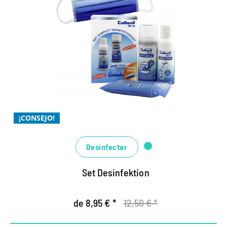
Collonil Bleu conjunto
completo.
Los especialistas en higiene para un sentimiento
general de seguridad.
Altamente efectivo y fácil de usar.
El líquido Virus Stop para desinfectar las manos.
¡CONSEJO!
Desinfectar
Set Desinfektion
de 8,95 € *
12,50 € *