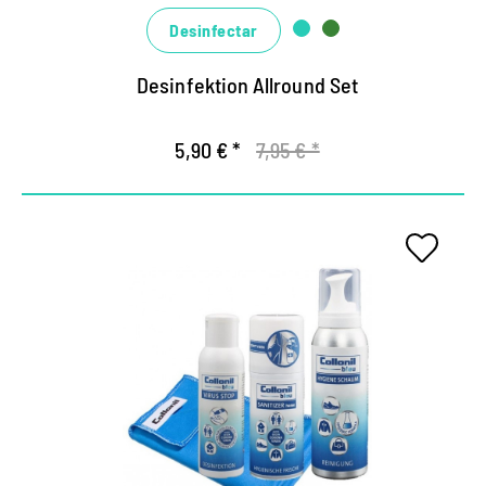
El spray desinfectante Home desinfecta
Desinfectar
superficies sólidas y resistentes al alcohol.
Desinfektion Allround Set
5,90 € *
7,95 € *
Concepto de 360 ​​grados para
la higiene y la limpieza.
Conjunto universal para protección e higiene.
Desinfección y limpieza altamente efectivos.