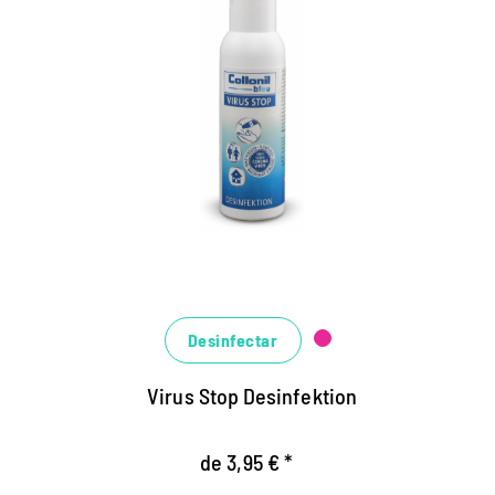
El expert en higiene para
manos y superficies.
Disinfectante líquido altamente efectivo, de
manos y superficies.
Funciona de manera confiable contra las
bacterias, hongos de levadura y los virus titulados
(incluido corona).
Cuidado de la piel a través del aceite de
macadamia
Desinfectar
Virus Stop Desinfektion
de 3,95 € *