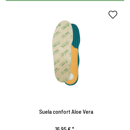
Pies cuidados de forma natural
La suave superficie de microfibra con aloe vera
garantiza una gran comodidad de uso
El extracto vegetal retiene la humedad
Se puede usar descalzo - cuida la piel de los pies
Suela confort Aloe Vera
16,95 € *