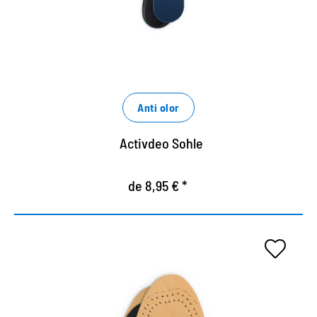
el pie.
Fácil de cortar a lo largo de líneas preimpresas.
Anti olor
Activdeo Sohle
de 8,95 € *
Cómoda suela de cuero.