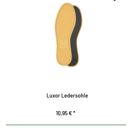
Suela de cuero de alta calidad
Con espuma de látex agradablemente acolchada y
filtro de carbón activado.
Respirable
Asegura una agradable frescura en el zapato.
Luxor Ledersohle
10,95 € *