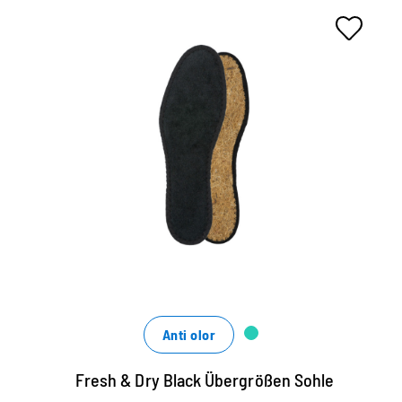
Plantilla higiénica, negro
Suela higienica negra de algodón de rizo fibra de
coco.
Lavable hasta 30 grados.
Asegura un buen clima de calzado.
Anti olor
Fresh & Dry Black Übergrößen Sohle