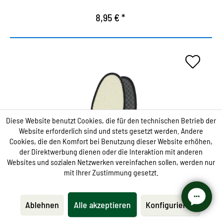
8,95 € *
Suela de aluminio de
calentamiento.
Diese Website benutzt Cookies, die für den technischen Betrieb der
Website erforderlich sind und stets gesetzt werden. Andere
Cookies, die den Komfort bei Benutzung dieser Website erhöhen,
Proporciona la máxima protección contra el frío y
der Direktwerbung dienen oder die Interaktion mit anderen
el calor cómodo a través de una innovadora
Websites und sozialen Netzwerken vereinfachen sollen, werden nur
construcción de 4 capas.
mit Ihrer Zustimmung gesetzt.
La primera capa de vellón de lana calienta el pie
incluso a bajas temperaturas.
Ablehnen
Alle akzeptieren
Konfigurieren
La segunda capa de aluminio está arrendada de