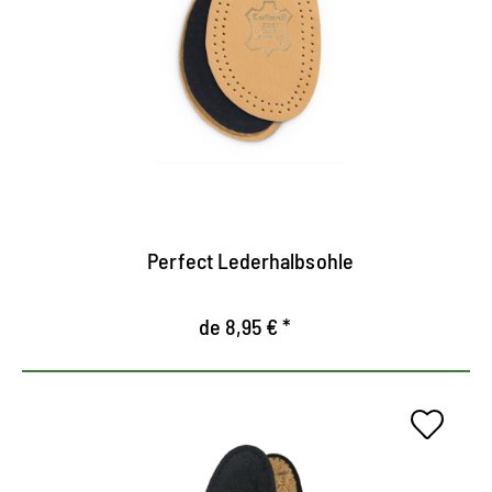
Amortigua el antepié.
Aumenta la comodidad claramente
Hecho de cuero curtido.
Perfect Lederhalbsohle
de 8,95 € *