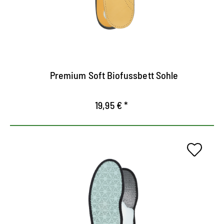
Alivia y relaja los pies
Equipado con un cojín de talón y un cojín para
apoyarel arco del pie.
Premium Soft Biofussbett Sohle
19,95 € *
Máxima protección contra el
frío