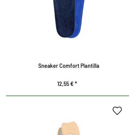
día y el deporte
Proporciona un clima agradable en el calzado
Alivia las articulaciones, los ligamentos y la
columna vertebral
La espuma viscoelástica dinámica se adapta
perfectamente a la presión
Sneaker Comfort Plantilla
12,55 € *
Suela de comodidad de alta