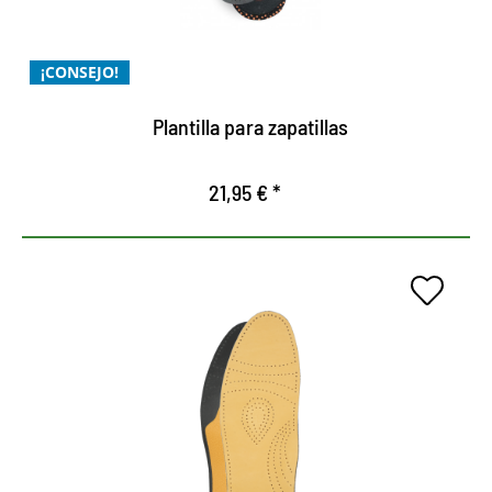
fabricado en piel de ante de alta calidad y
respetuoso con la piel
¡CONSEJO!
espuma dinámica con memoria en una plantilla de
cuerpo anatómico
Plantilla para zapatillas
21,95 € *
Relajación para pies
estresados
Plantilla comóda de forma anatómica.