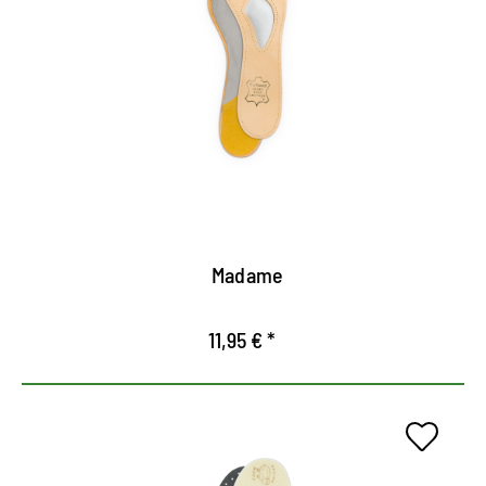
calidad para zapatos de mujer
Insertar con carteles de espuma y fijación
adhesiva.
Edición de cuero curtido vegetal.
Soporte y alivio notables de los arcos transversal y
longitudinal del pie.
Madame
11,95 € *