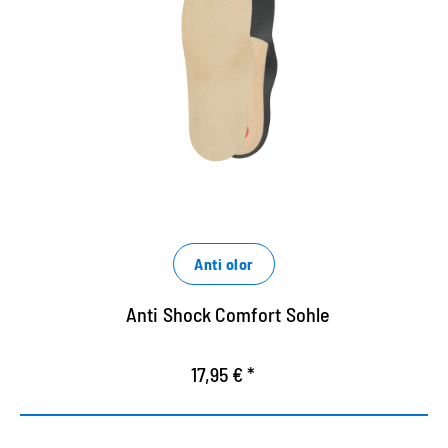
La superficie Alcantara de alta calidad y amigable
para la piel garantiza un clima agradable en el
zapato.
La innovadora Memoria Lamex combina
propiedades de uso óptimas con tecnología de
amortiguación de última generación.
Filtro de carbón activado integrado neutraliza los
olores desagradables.
Anti olor
Anti Shock Comfort Sohle
17,95 € *