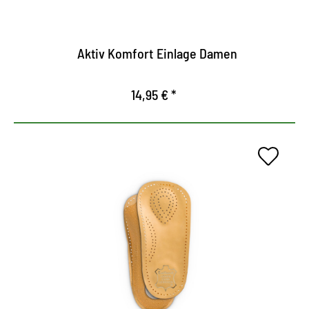
Apoya las articulaciones de los pies, evita el
hundimiento del arco longitudinal.
Aktiv Komfort Einlage Damen
14,95 € *
Plantilla de cuero cómodo para
zapatos de mujer.
Soporta los pies, relaja los músculos, tendones y
cintas.