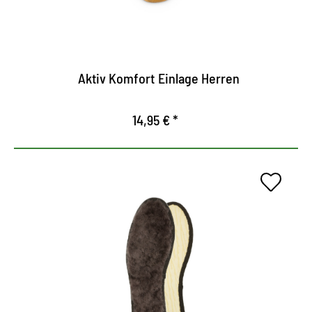
Almohadilla de alivio para arco metatarsiano
transverso.
Apoya las articulaciones de los pies, evita el
hundimiento del arco longitudinal.
Aktiv Komfort Einlage Herren
14,95 € *
Cómoda suela de inverno.
Inserto de piel de cordero con relleno suave de
lana