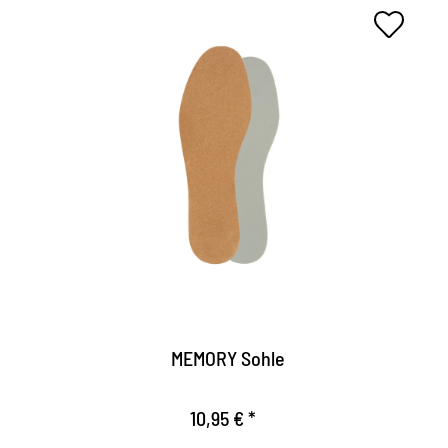
Efecto de memoria casual
Se adapta perfectamente a la carga de presión del
pie gracias a la espuma viscoelastica.
Confort óptimo de uso, donde el pie y las
articulaciones están notablemente aliviados.
La suela es antideslizante, ofrece una firma en el
zapato.
MEMORY Sohle
10,95 € *