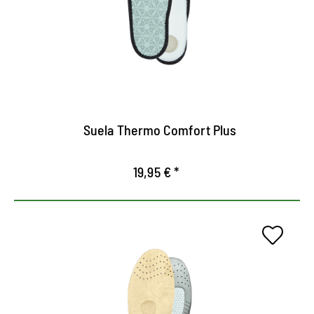
Mantiene el frío fuera y los pies cómodos y
calientes
Banda de rodadura de vellón puro para un calor
acogedor
La capa de espuma de látex y aluminio aísla contra
la pérdida de calor
Suela Thermo Comfort Plus
19,95 € *
Plantilla de gel para una