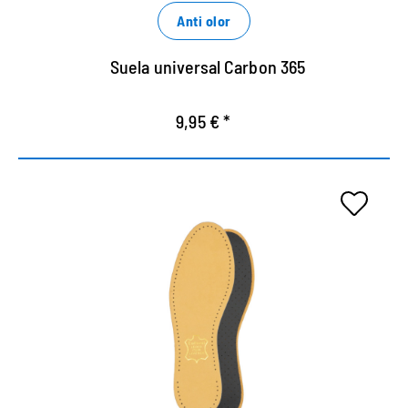
Anti olor
Suela universal Carbon 365
9,95 € *
Suela de cuero Luxor para
niños
con espuma de látex de agradable amortiguación
y filtro de carbón activado