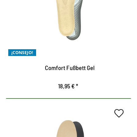
comodidad de uso perfecta
proporciona una amortiguación óptima gracias a
las almohadillas especiales del talón y el balón
la plantilla confort moldeada optimiza la sujeción
del calzado
¡CONSEJO!
Alivia y relaja los pies
Comfort Fußbett Gel
18,95 € *
Suela cómoda como en nube.