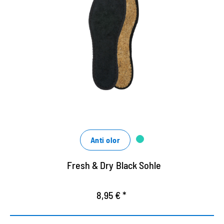
Plantilla higiénica, negro
Suela higienica negra de algodón de rizo fibra de
coco.
Lavable hasta 30 grados.
Asegura un buen clima de calzado.
Anti olor
Fresh & Dry Black Sohle
8,95 € *