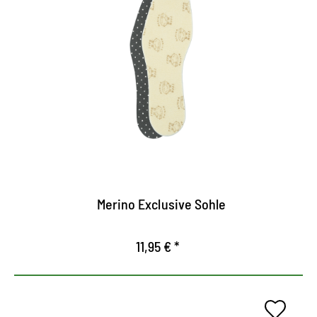
Suela termal con merino.
Suave aterciopelado, superficie de calentamiento
hecha 100% de lana merino.
Actúa compensando la temperatura y regulando la
humedad.
Con capa intermedia hecha de aluminio como
barrera contra el frío.
Merino Exclusive Sohle
11,95 € *