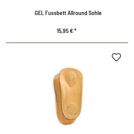
GEL Fussbett Allround Sohle
15,95 € *
Plantilla de cuero cómodo para
zapatos de mujer.
Soporta los pies, relaja los músculos, tendones y
ligamentos.
Almohadilla de alivio para arco metatarsiano
transverso.