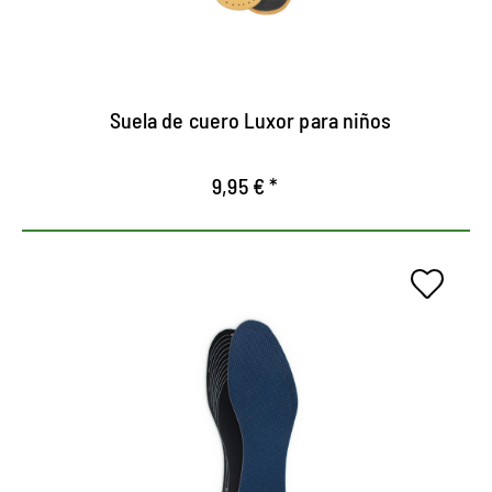
Transpirable
garantiza un agradable frescor en el zapato
Suela de cuero Luxor para niños
9,95 € *
Plantilla con tapón de olor
El carbón activado procesado absorbe los olores
desagradables.
La parte inferior de la espuma de látex amortigua