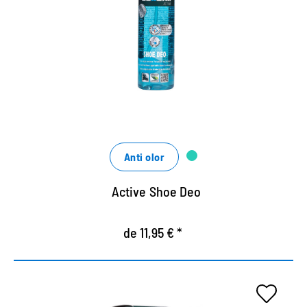
zapatos al aire libre.
Elimina los olores desagradables
Asegura la frescura del calzado con ingredientes
naturales.
En el practico rociador de bomba.
Anti olor
Active Shoe Deo
de 11,95 € *