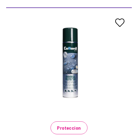
Protección universal activa
Para la seguridad al aire libre, de ocio y
ocupacional.
Perfecto para todos los textiles de función,
cáscara blanda y materiales de vellón.
Impermeabilización poderosa con fuerte efecto
de abusión.
Proteccion