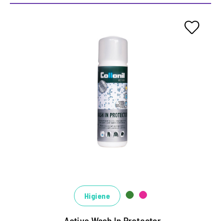
Detergente impermeabilizante
altamente efectivo
Para la seguridad al aire libre, de ocio y
ocupacional.
Perfecto para impermeabilizar todos los textiles
de función, cáscara blanda y materiales de vellón.
Mantiene la transpirabilidad de las membranas
climáticas.
Higiene
Active Wash In Protector