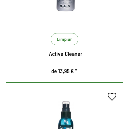
También es adecuado para productos sensibles
con membrana climática de Tex.
El extracto de bambú evita la pérdida de humedad
y protege contra la deshidratación.
Limpiar
Active Cleaner
de 13,95 € *
Deodorante fresco para