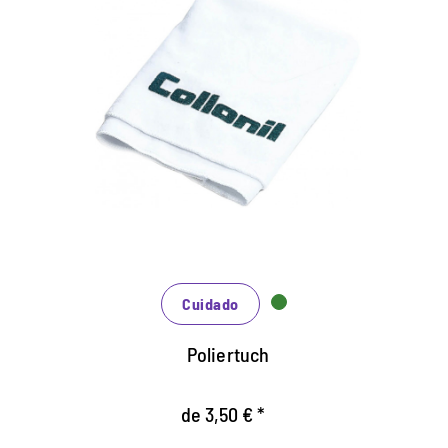
Paño de pulido práctico
Productos de cuidado adecuado para todos los
materiales lisos.
También para pulir como acabado después de
limpiar y cuidar.
Lavable, así como larga vida util.
Cuidado
Poliertuch
de 3,50 € *