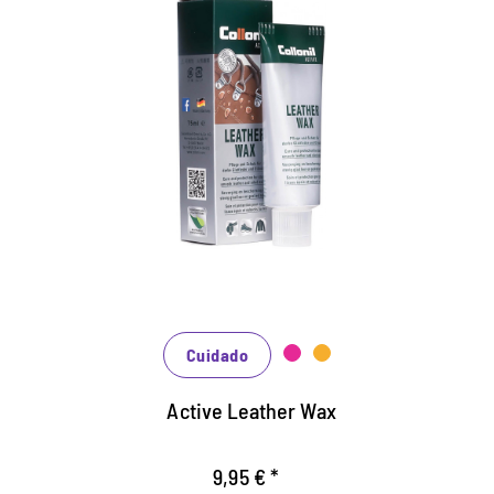
Atención activa para zapatos
de cuero fuertemente
estresados.
Para al aire libre, de ocio y seguridad ocupacional.
Para cuero grueso, engrasado y encerado.
Protege e impermeabiliza con crera natural.
Cuidado
Active Leather Wax
9,95 € *