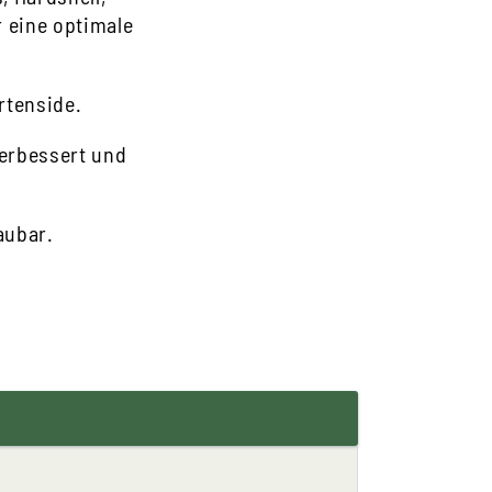
r eine optimale
rtenside.
verbessert und
aubar.