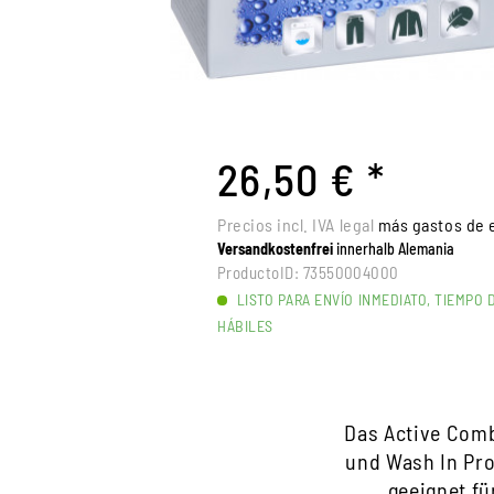
26,50 € *
Precios incl. IVA legal
más gastos de e
Versandkostenfrei
innerhalb Alemania
ProductoID:
73550004000
LISTO PARA ENVÍO INMEDIATO, TIEMPO 
HÁBILES
Das Active Comb
und Wash In Pro
geeignet fü