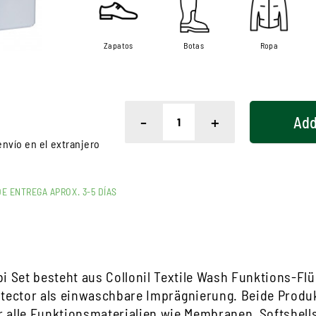
Zapatos
Botas
Ropa
-
+
Add
nvío en el extranjero
DE ENTREGA APROX. 3-5 DÍAS
i Set besteht aus Collonil Textile Wash Funktions-Fl
tector als einwaschbare Imprägnierung. Beide Produ
r alle Funktionsmaterialien wie Membranen, Softshells