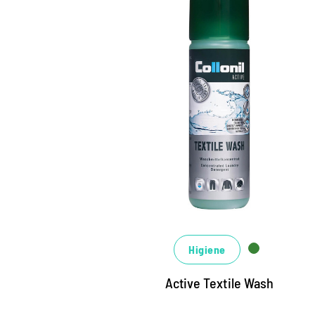
Detergente especia
activo, altamente
efectivo.
Para el aire libre, de ocio y seguridad
ocupacional.
Es perfecto para todos los textiles de
función, cáscara blanda y materiales de
vellón.
Higiene
Mantiene la transpirabilidad de las
membranas climáticas, previene la
Active Textile Wash
pilling.