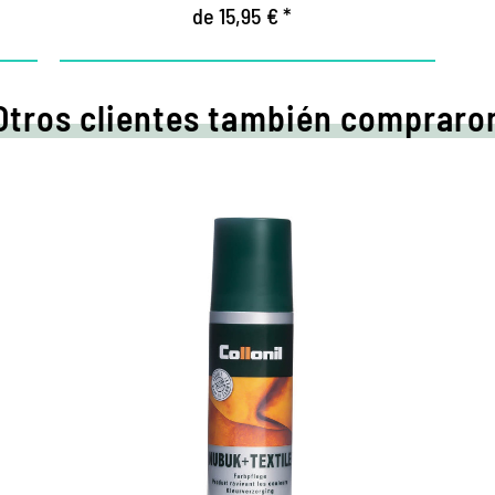
de 15,95 € *
Otros clientes también compraro
s
Cuidado líquido
exquisito.
.
Protege y mantiene los zapatos hechos
de gamurza, materiales textiles y de alta
tecnología.