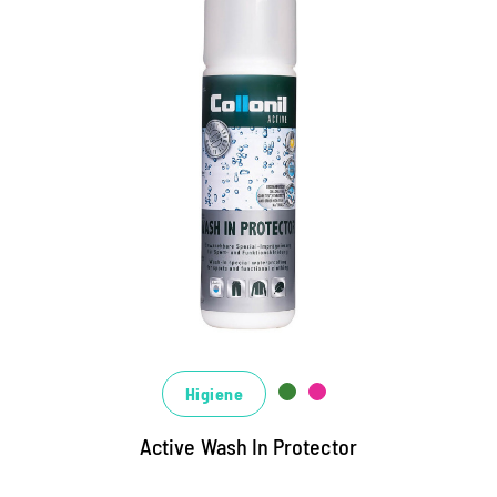
l
Detergente
impermeabilizante
altamente efectivo
Para la seguridad al aire libre, de ocio y
ocupacional.
Perfecto para impermeabilizar todos los
textiles de función, cáscara blanda y
materiales de vellón.
Higiene
Mantiene la transpirabilidad de las
membranas climáticas.
Active Wash In Protector