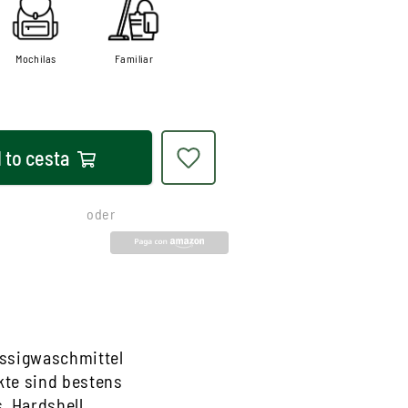
Mochilas
Familiar
 to
cesta
oder
üssigwaschmittel
kte sind bestens
, Hardshell,