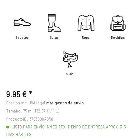
Zapatos
Botas
Ropa
Mochilas
Sillín
9,95 € *
Precios incl. IVA legal
más gastos de envío
Tamaño:
75 ml (132,67 € / 1 L)
ProductoID:
37930004050
LISTO PARA ENVÍO INMEDIATO, TIEMPO DE ENTREGA APROX. 3-5
DÍAS HÁBILES