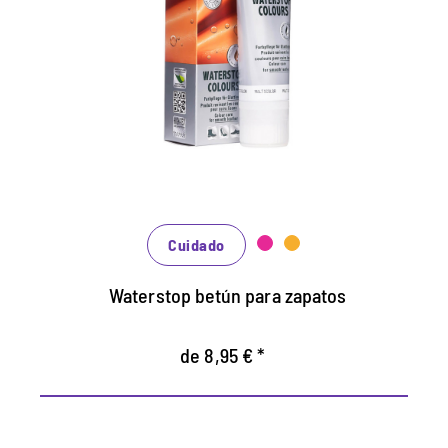
crema impermeabilizadora.
Mantiene todos los materiales lisos de
cuero y de alta tecnología con efecto de
impermeabilización.
Nutre el cuero, se mantiene duradero.
En muchos tonos, disponibles de clásico
negro y marrón hasta la moda azul, verde y
rojo.
Cuidado
Waterstop betún para zapatos
de 8,95 € *