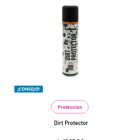
BLOQUEADOR DE SUCIEDAD
DE ALTA TECNOLOGÍA
innovadora protección de alta tecnología
contra el polvo y la suciedad
protege contra el polvo, la arena, la
suciedad y las manchas
¡CONSEJO!
especialmente para los zapatos blancos y
de color claro, como sandalias y zapatillas
de deporte
Proteccion
Dirt Protector