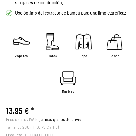
sin gases de conducción.
Uso óptimo del extracto de bambú para una limpieza eficaz
Zapatos
Botas
Ropa
Bolsas
Muebles
13,95 € *
Precios incl. IVA legal
más gastos de envío
Tamaño:
200 ml (69,75 € / 1 L)
ProductoID:
56040000000