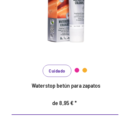
crema impermeabilizadora.
Mantiene todos los materiales lisos de
cuero y de alta tecnología con efecto de
impermeabilización.
Nutre el cuero, se mantiene duradero.
En muchos tonos, disponibles de clásico
negro y marrón hasta la moda azul, verde y
rojo.
Cuidado
Waterstop betún para zapatos
de 8,95 € *