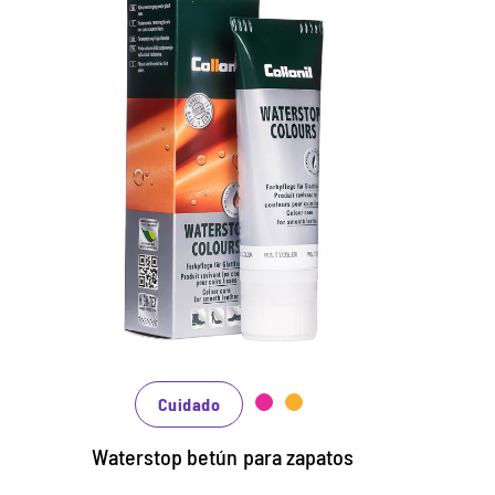
Cuidados de colores y
crema
te
impermeabilizadora.
Mantiene todos los materiales lisos de
P
cuero y de alta tecnología con efecto de
b
impermeabilización.
A
Nutre el cuero, se mantiene duradero.
c
En muchos tonos, disponibles de clásico
P
Cuidado
negro y marrón hasta la moda azul, verde y
rojo.
Waterstop betún para zapatos