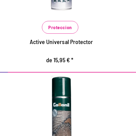
función, cáscara blanda y materiales de
h
vellón.
c
Impermeabilización poderosa con fuerte
i
efecto de abusión.
Proteccion
P
Active Universal Protector
de 15,95 € *
Protección y cuidado de
Pr
cuero de reptil.