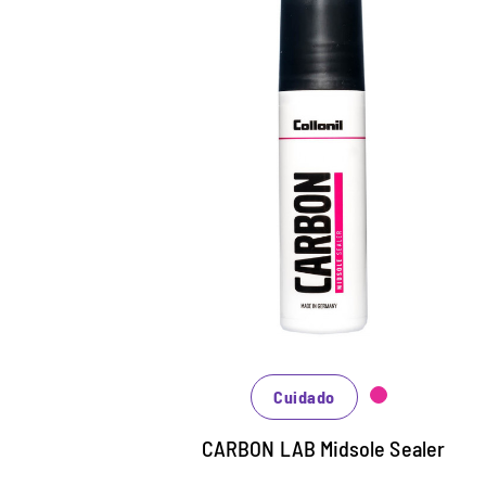
Sellado para entresuela.
Especialmente para zapatos deportivos y
zapatillas.
Sellado altamente efectivo de la
entresuela.
Protege efectivamente de la suciedad.
Cuidado
CARBON LAB Midsole Sealer