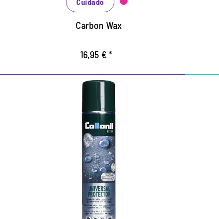
climáticas transpirables, como Gore-Tex®
Cuidado
M
o Sympatex®
m
Carbon Wax
16,95 € *
Protección universal
activa
Para la seguridad al aire libre, de ocio y
ocupacional.
E
Perfecto para todos los textiles de
la