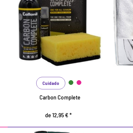
Limpieza todo en uno
Jue
La forma rápida de limpiar, proteger y
cuidar del zapatos.
C
Espuma altamente eficiente para el
se
cuidado completo de todos los materiales.
C
Con efecto de impermeabilización
E
l
ú
El
Cuidado
b
Carbon Complete
de 12,95 € *