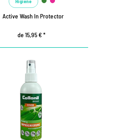
Higiene
antiene la transpirabilidad de las
embranas climáticas.
Active Wash In Protector
de 15,95 € *
Protección y cuidado
sostenible sin
concesiones.
fectivo impermeabilizado, protege a
rgo plazo de la suciedad, el polvo y la