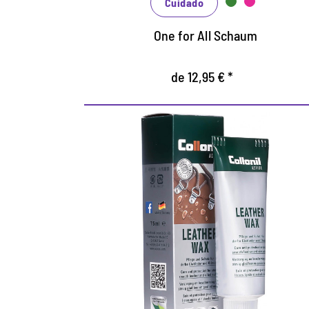
Cuidado
One for All Schaum
de 12,95 € *
Atención activa para
zapatos de cuero
fuertemente estresados.
Para al aire libre, de ocio y seguridad
ocupacional.