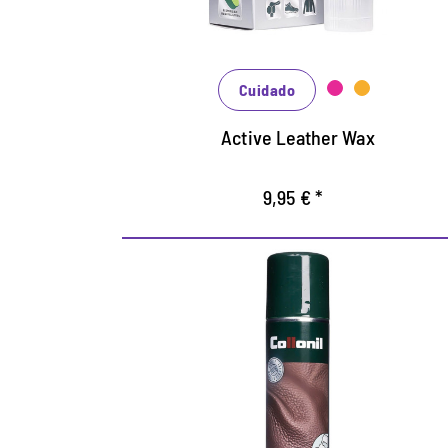
Para cuero grueso, engrasado y encerado.
Protege e impermeabiliza con crera
natural.
Cuidado
Active Leather Wax
9,95 € *
Jabon de limpieza
economico.