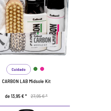
go de cuidados para la
entresuela
ontiene el limpiador de entresuela y el
llador de la entresuela de la serie de
arbon-Lab
specialmente para la limpieza efectiva de
a entresuela y sellado de los bordes
nicos.
 sellador de la entresuela es un
Cuidado
loqueador de suciedad.
CARBON LAB Midsole Kit
de 13,95 € *
27,95 € *