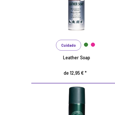
Limpia a fondo, tiene un efecto
hidratante.
Mantiene y protege particularmente
suave.
Espuma suave, adecuada para cuero liso,
sintético y caucho.
Cuidado
Leather Soap
de 12,95 € *
Cuidado exclusivo y