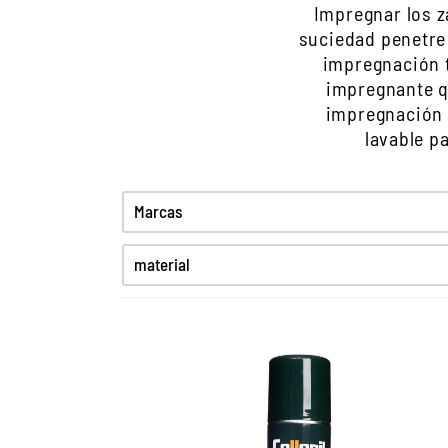
Impregnar los z
suciedad penetre 
impregnación 
impregnante qu
impregnación 
lavable p
Marcas
material
Charol
Cuero de ante
Cuero engrasado
Cuero liso
Cuero liso fino
High-Tex