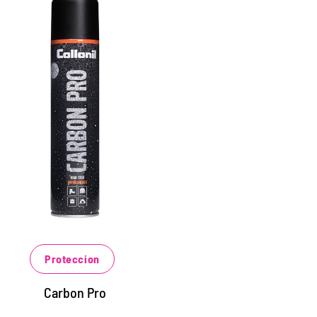
Protección de alta
cnología para todos los
materiales.
ara zapatos, chaquetas de función,
olsos, mochilas y mucho más.
ctúa como una membrana pulverizable
on efecto extremo abador.
rotege contra la humedad y la suciedad.
Proteccion
Carbon Pro