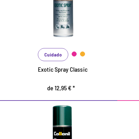
Especialista en cuero de reptil, como el
P
cuero de serpiente y cuero de cocodrilo,
b
así como de cuero en el aspecto exótico.
A
Cuida y protege, efectos de suciedad y la
P
hunedad.
h
Con efecto de activación de color.
Cuidado
Exotic Spray Classic
de 12,95 € *
Protección