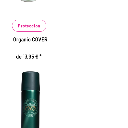
umedad.
uidado suave del material con
ngredientes naturales
Proteccion
ara un fácil uso en habitaciones cerradas.
Organic COVER
de 13,95 € *
otección exclusiva de
impermeabilización.