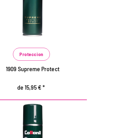
ara zapatos de alta calidad (negocios),
olsas de mano y maletines.
decuado para todos los materiales.
rotecion altamente eficaz contra la
umedad, la suciedad y el polvo.
Proteccion
1909 Supreme Protect
de 15,95 € *
Mousse cremoso de