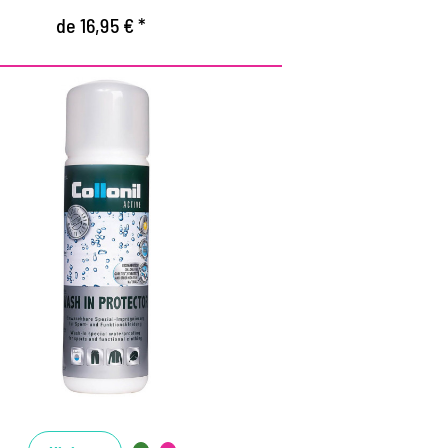
de 16,95 € *
Detergente
impermeabilizante
altamente efectivo
ra la seguridad al aire libre, de ocio y
cupacional.
erfecto para impermeabilizar todos los
extiles de función, cáscara blanda y
ateriales de vellón.