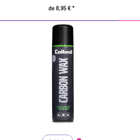
de 8,95 € *
Cuidado y protección de
alta tecnología.
Óptimo para zapatos, chaquetas, pero
también para zapatos de senderismo y
Pa
trekking.
o
Protege y se mantiene altamente efectivo
P
contra la humedad, la suciedad y el polvo.
t
También es adecuado para membranas
m