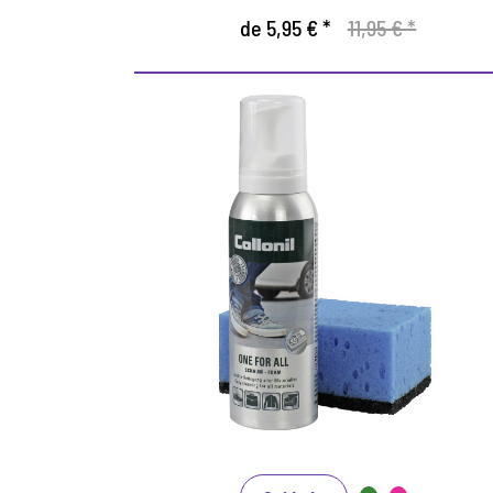
de 5,95 € *
11,95 € *
Limpieza economica y
espuma de cuidado.
Limpieza rápida, sin complicaciones,
cuidado confiable y protección efectiva al
mismo tiempo.
Adecuado para todos los materiales.
Recibe la transpirabilidad