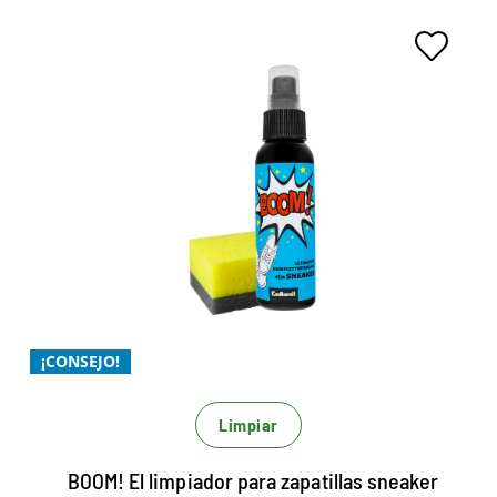
Cuero engrasado
Cuero liso
Cuero liso fino
High-Tex
La limpieza completa para
Kunststoff
Sintéticos
cada zapatilla.
Textil
Fácil de aplicar
El mejor limpiador de toda la superficie para
zapatillas.
Con la fórmula Magic 4.
¡CONSEJO!
Limpiar
BOOM! El limpiador para zapatillas sneaker