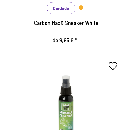
Cuidado
Carbon MaxX Sneaker White
de 9,95 € *
La mejor limpieza de
entresuelas con tecnología
micelar
Sin microplásticos