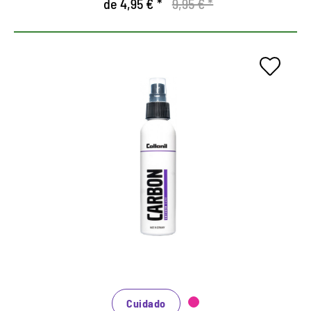
de 4,95 € *
9,95 € *
Hidratante para zapatos
deportivos.
Cuida a todos los cueros lisos e gamurzas, así
como la malla.
Suministra el material con una humedad valiosa.
Protege contra la humedad, la suciedad y el polvo.
Cuidado