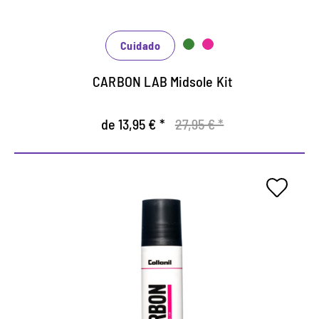
El sellador de la entresuela es un bloqueador de
suciedad.
Cuidado
CARBON LAB Midsole Kit
de 13,95 € *
27,95 € *
Sellado para entresuela.
Especialmente para zapatos deportivos y
zapatillas.