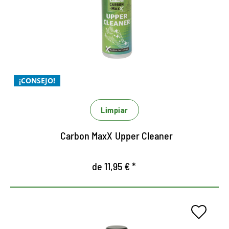
Para una limpieza Xtra suave
Xtra potente y Xtrem económico
Para una limpieza potente y eficaz de todos los
materiales
¡CONSEJO!
Limpiar
Carbon MaxX Upper Cleaner
de 11,95 € *