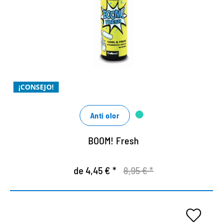
higiénica en el zapato
frescor duradero de mentol-menta que te
acompaña durante todo el día
el eficaz eliminador de olores orgánico
para un aroma fresco e higiénico
¡CONSEJO!
Anti olor
BOOM! Fresh
de 4,45 € *
8,95 € *