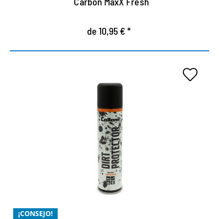
Carbon MaxX Fresh
de 10,95 € *
BLOQUEADOR DE SUCIEDAD DE
ALTA TECNOLOGÍA
innovadora protección de alta tecnología contra el
polvo y la suciedad
protege contra el polvo, la arena, la suciedad y las
manchas
¡CONSEJO!
especialmente para los zapatos blancos y de color