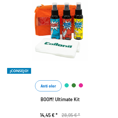
Set entero - venta exclusiva en
nuestra tienda web
Limpieza, frescura y protección sin compromiso
fácil y sin complicaciones de usar
con ingredientes naturales
¡CONSEJO!
Anti olor
BOOM! Ultimate Kit
14,45 € *
28,95 € *