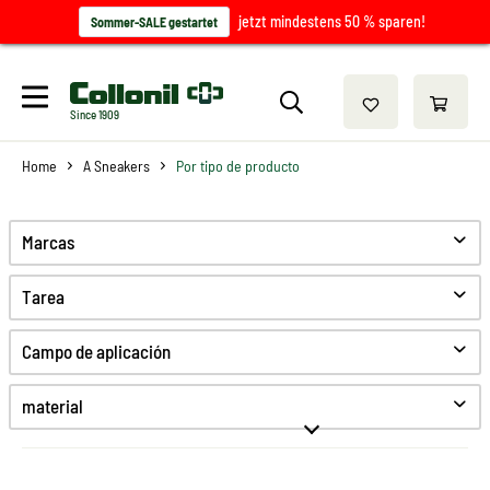
jetzt mindestens 50 % sparen!
Sommer-SALE gestartet
Since 1909
Home
A Sneakers
Por tipo de producto
Marcas
Tarea
Limpiar
Campo de aplicación
Cuidado
Proteccion
material
Anti olor
Glattleder
Refresco de color
Cuero de ante
Higiene