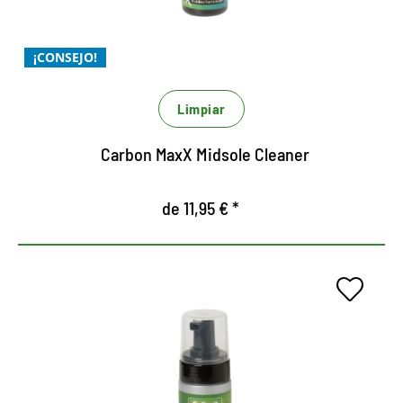
Para una limpieza Xtra
Xtremadamente potente y Xtremadamente
¡CONSEJO!
económico
Limpiar
Carbon MaxX Midsole Cleaner
de 11,95 € *
La mejor limpieza superior con
tecnología micelar