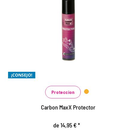
Tecnología de membrana
Collonil para una protección
Xtra
Protección extra en condiciones húmedas
Xtra defensa contra la suciedad
Xtra económico, necesita aplicarse con menos
¡CONSEJO!
frecuencia
Proteccion
Carbon MaxX Protector
de 14,95 € *