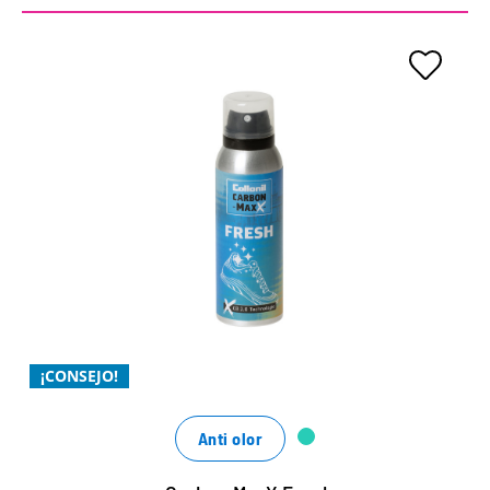
Tecnología CB 2.0 para la
máxima frescura
Absorbe eficazmente las moléculas de olor
mediante encapsulación
Frescor extra con una fragancia fresca
Xtra potente
¡CONSEJO!
Anti olor