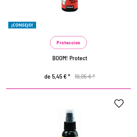
para todos los materiales: pieles lisas y serraje,
textiles y sintéticos
¡CONSEJO!
se conserva la transpirabilidad del material
Proteccion
BOOM! Protect
de 5,45 € *
10,95 € *
COOL & FRESH – frescura