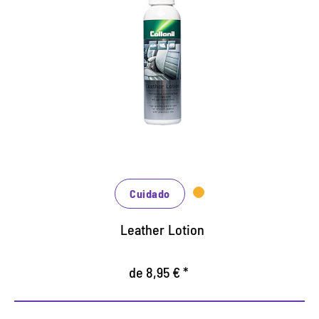
Cuidado de cuero de alta
calidad para el coche.
Atención especial eficiente para todos los tipos
de cuero liso.
Nutre el cuero con aceites de alta calidad.
Previene el envejecimiento de cuero prematuro y
el desgaste.
Cuidado
Leather Lotion
de 8,95 € *