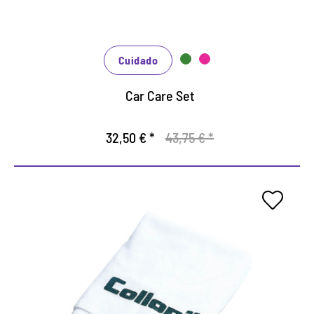
La loción de cuero nutre de cuero suave con
aceites de alta calidad y, por lo tanto, evita que el
envejecimiento temprano y el desgaste.
Cuidado
Car Care Set
32,50 € *
43,75 € *
Paño de pulido práctico
Productos de cuidado adecuado para todos los
materiales lisos.